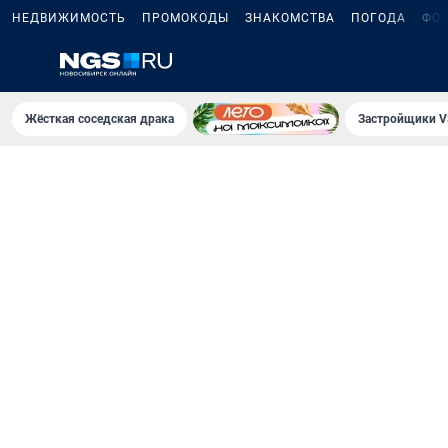
НЕДВИЖИМОСТЬ
ПРОМОКОДЫ
ЗНАКОМСТВА
ПОГОДА
ФО
Жёсткая соседская драка
Застройщики V