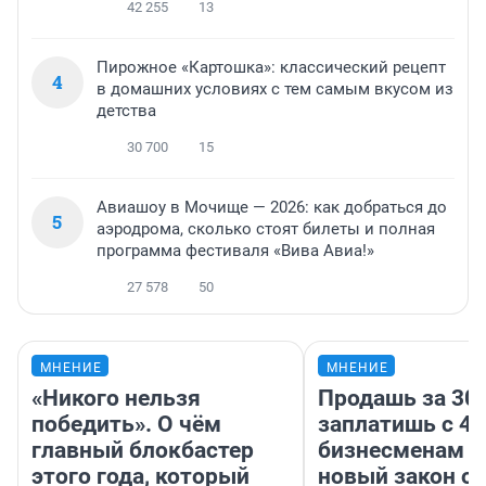
42 255
13
Пирожное «Картошка»: классический рецепт
4
в домашних условиях с тем самым вкусом из
детства
30 700
15
Авиашоу в Мочище — 2026: как добраться до
5
аэродрома, сколько стоят билеты и полная
программа фестиваля «Вива Авиа!»
27 578
50
МНЕНИЕ
МНЕНИЕ
«Никого нельзя
Продашь за 300
победить». О чём
заплатишь с 40
главный блокбастер
бизнесменам г
этого года, который
новый закон о 