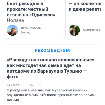
бьет рекорды в
— он коснется 
прокате: честный
и даже репети
отзыв на «Одиссею»
Нолана
Стас Соколов
Анастасия Зав
Эксперт
РЕКОМЕНДУЕМ
«Расходы на топливо колоссальные»:
как многодетная семья едет на
автодоме из Барнаула в Турцию —
фото
14 часов
8 305
5
С рождения в неволе. Как в уральской колонии
осужденные мамы отбывают срок вместе со своими
детьми