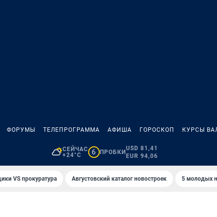
ФОРУМЫ
ТЕЛЕПРОГРАММА
АФИША
ГОРОСКОП
КУРСЫ ВА
USD 81,41
СЕЙЧАС
6
ПРОБКИ
+24°C
EUR 94,06
ики VS прокуратура
Августовский каталог новостроек
5 молодых н