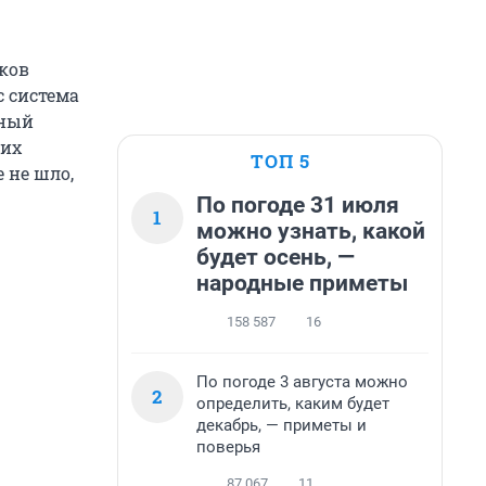
иков
с система
жный
ких
ТОП 5
 не шло,
По погоде 31 июля
1
можно узнать, какой
будет осень, —
народные приметы
158 587
16
По погоде 3 августа можно
2
определить, каким будет
декабрь, — приметы и
поверья
87 067
11