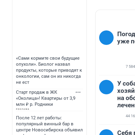
Погодк
уже п
«Сами кормите свои будущие
опухоли». Биолог назвал
7 584
продукты, которые приводят к
онкологии, сам он их никогда
не ест
У соб
хозяй
Старт продаж в ЖК
на об
«Околица»! Квартиры от 3,9
млн ₽ р. Родники
лечен
44 1
После 12 лет работы:
популярный винный бар в
центре Новосибирска объявил
Себя 