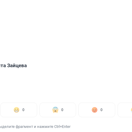
та Зайцева
0
0
0
ыделите фрагмент и нажмите Ctrl+Enter