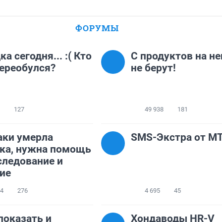
ФОРУМЫ
а сегодня... :( Кто
С продуктов на не
ереобулся?
не берут!
127
49 938
181
аки умерла
SMS-Экстра от М
ка, нужна помощь
следование и
ие
64
276
4 695
45
показать и
Хондаводы HR-V