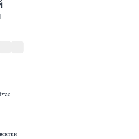
й
й
йчас
есятки