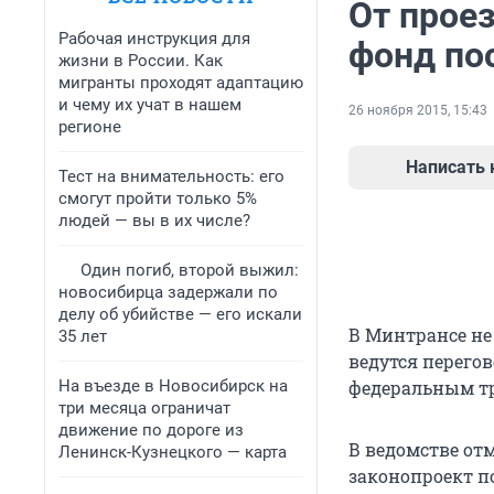
От прое
Рабочая инструкция для
фонд по
жизни в России. Как
мигранты проходят адаптацию
и чему их учат в нашем
26 ноября 2015, 15:43
регионе
Написать
Тест на внимательность: его
смогут пройти только 5%
людей — вы в их числе?
Один погиб, второй выжил:
новосибирца задержали по
делу об убийстве — его искали
В Минтрансе не
35 лет
ведутся перего
На въезде в Новосибирск на
федеральным тр
три месяца ограничат
движение по дороге из
В ведомстве от
Ленинск-Кузнецкого — карта
законопроект п