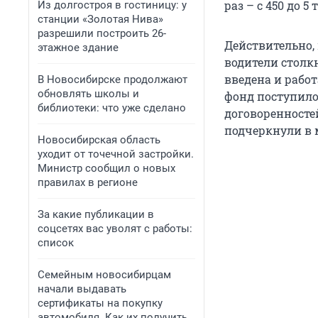
раз – с 450 до 5
Из долгостроя в гостиницу: у
станции «Золотая Нива»
разрешили построить 26-
Действительно,
этажное здание
водители столк
введена и рабо
В Новосибирске продолжают
обновлять школы и
фонд поступило
библиотеки: что уже сделано
договоренностей
подчеркнули в 
Новосибирская область
уходит от точечной застройки.
Министр сообщил о новых
правилах в регионе
За какие публикации в
соцсетях вас уволят с работы:
список
Семейным новосибирцам
начали выдавать
сертификаты на покупку
автомобиля. Как их получить