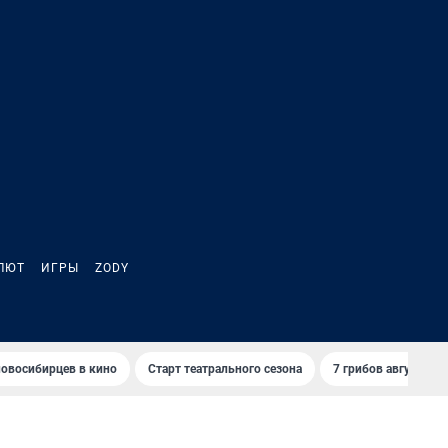
ЛЮТ
ИГРЫ
ZODY
овосибирцев в кино
Старт театрального сезона
7 грибов августа