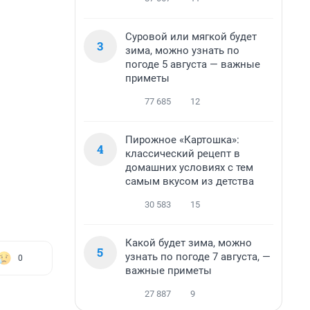
Суровой или мягкой будет
3
зима, можно узнать по
погоде 5 августа — важные
приметы
77 685
12
Пирожное «Картошка»:
4
классический рецепт в
домашних условиях с тем
самым вкусом из детства
30 583
15
Какой будет зима, можно
5
узнать по погоде 7 августа, —
0
важные приметы
27 887
9