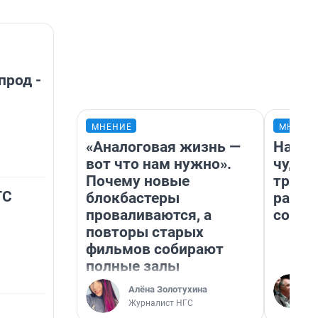
прод -
МНЕНИЕ
МНЕНИ
«Аналоговая жизнь —
Насле
вот что нам нужно».
чудом
Почему новые
транс
ТС
блокбастеры
разне
проваливаются, а
совет
повторы старых
фильмов собирают
полные залы
Алёна Золотухина
Журналист НГС