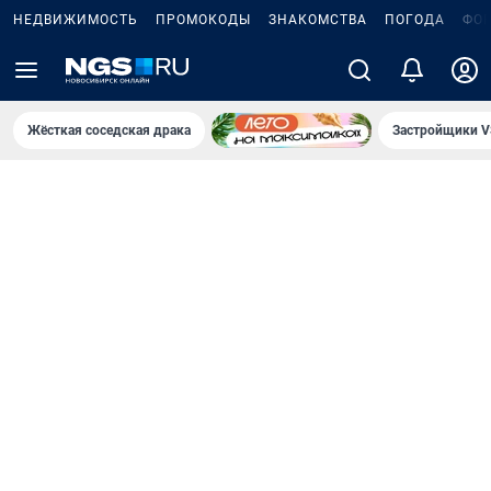
НЕДВИЖИМОСТЬ
ПРОМОКОДЫ
ЗНАКОМСТВА
ПОГОДА
ФО
Жёсткая соседская драка
Застройщики V