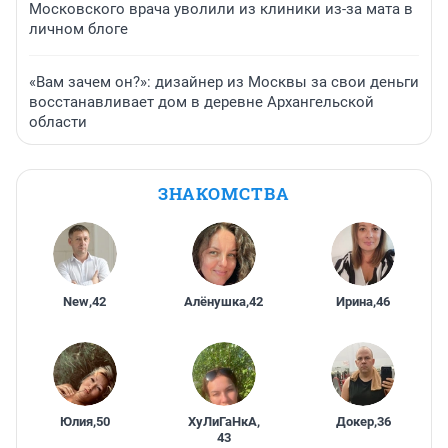
Московского врача уволили из клиники из-за мата в
личном блоге
«Вам зачем он?»: дизайнер из Москвы за свои деньги
восстанавливает дом в деревне Архангельской
области
ЗНАКОМСТВА
New
,
42
Алёнушка
,
42
Ирина
,
46
Юлия
,
50
ХуЛиГаНкА
,
Докер
,
36
43