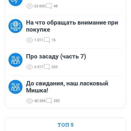
23 600
48
На что обращать внимание при
покупке
1 011
16
Про засаду (часть 7)
6 517
335
До свидания, наш ласковый
Мишка!
40 384
282
ТОП 5