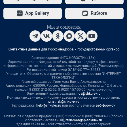
App Gallery
RuStore
Мы в соцсетях
Контактные данные для Роскомнадзора и государственных органов
Сетевое издание «НГС.НОВОСТИ» (18+)
Зарегистрировано Федеральной службой по надзору в сфере связи,
информационных технологий и массовых коммуникаций (Роскомнадзор)
Регистрационный номер ЭЛ № ФС 77— 84683
Учредитель: Общество с ограниченной ответственностью "ИНТЕРНЕТ
ТЕХНОЛОГИИ"
Главный редактор: Громкова Елена Александровна
Адрес редакции: 630099, Россия, Новосибирск, ул. Ленина, д. 12, 6 этаж,
телефон 8 (383) 212-52-52, 8 (923) 157-00-00 (круглосуточно)
Электронный адрес редакции:
ngs@shkulev.ru
Контактные данные для Роскомнадзора и государственных органов:
juristnsk@shkulev.ru
Техподдержка:
help@shkulev.ru
или воспользуйтесь
веб-формой
Связаться с отделом продаж: 8 (383) 212-52-52, 8 (800) 200-03-83 (звонок
с сотового бесплатный),
reklamangs@shkulev.ru
Редакция сайта не несет ответственности за достоверность