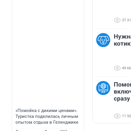
37 3
Нужн
котик
49 6
Помог
включ
сразу
«Помойка с дикими ценами».
Туристка поделилась личным
11 5
опытом отдыха в Геленджике