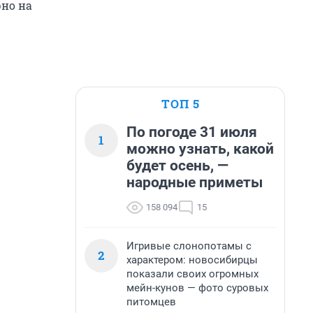
рно на
ТОП 5
По погоде 31 июля
1
можно узнать, какой
будет осень, —
народные приметы
158 094
15
Игривые слонопотамы с
2
характером: новосибирцы
показали своих огромных
мейн-кунов — фото суровых
питомцев