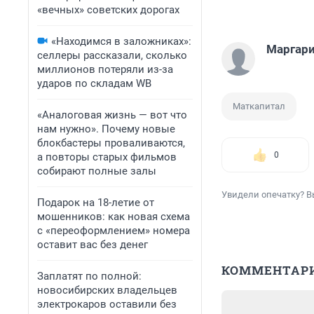
«вечных» советских дорогах
«Находимся в заложниках»:
Маргари
селлеры рассказали, сколько
миллионов потеряли из-за
ударов по складам WB
Маткапитал
«Аналоговая жизнь — вот что
нам нужно». Почему новые
блокбастеры проваливаются,
0
а повторы старых фильмов
собирают полные залы
Увидели опечатку? В
Подарок на 18-летие от
мошенников: как новая схема
с «переоформлением» номера
оставит вас без денег
КОММЕНТАР
Заплатят по полной:
новосибирских владельцев
электрокаров оставили без