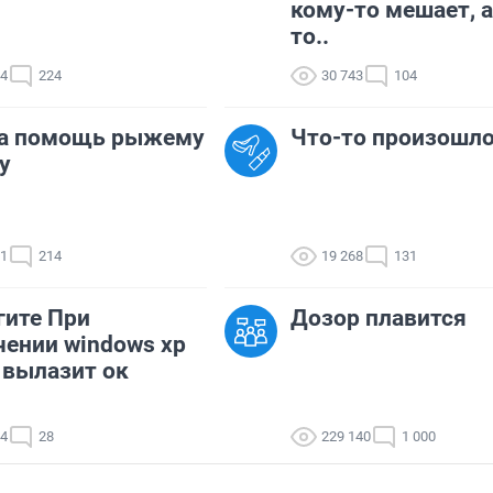
кому-то мешает, а
то..
14
224
30 743
104
а помощь рыжему
Что-то произошло.
у
61
214
19 268
131
ите При
Дозор плавится
ении windows xp
 вылазит ок
04
28
229 140
1 000