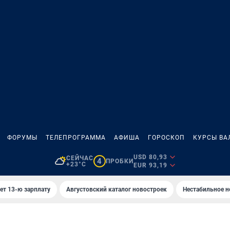
ФОРУМЫ
ТЕЛЕПРОГРАММА
АФИША
ГОРОСКОП
КУРСЫ ВА
USD 80,93
СЕЙЧАС
4
ПРОБКИ
+23°C
EUR 93,19
ет 13-ю зарплату
Августовский каталог новостроек
Нестабильное н