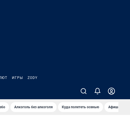
ЛЮТ
ИГРЫ
ZODY
ебо
Алкоголь без алкоголя
Куда полететь осенью
Афиша на ав