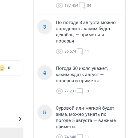
137 454
34
По погоде 3 августа можно
3
определить, каким будет
декабрь, — приметы и
поверья
86 574
11
Погода 30 июля укажет,
0
4
каким ждать август —
поверья и приметы
77 231
13
Суровой или мягкой будет
5
зима, можно узнать по
погоде 5 августа — важные
приметы
74 646
11