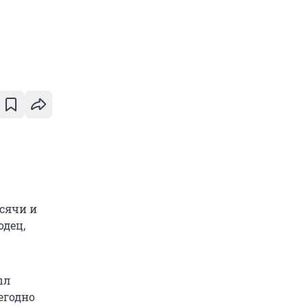
сячи и
одец,
ыл
егодно