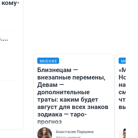
 кому-
...
МНЕНИЕ
МНЕНИ
Близнецам —
«Мы в
внезапные перемены,
Нолан
Девам —
настр
дополнительные
смотр
траты: каким будет
чтобы
август для всех знаков
выгля
зодиака — таро-
прогноз
Анастасия Першина
Автор мнения