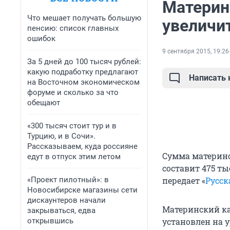
Материн
Что мешает получать большую
увеличит
пенсию: список главных
ошибок
9 сентября 2015, 19:26
За 5 дней до 100 тысяч рублей:
какую подработку предлагают
Написать
на Восточном экономическом
форуме и сколько за что
обещают
«300 тысяч стоит тур и в
Турцию, и в Сочи».
Рассказываем, куда россияне
Сумма материнс
едут в отпуск этим летом
составит 475 ты
«Проект пилотный»: в
передает «
Русск
Новосибирске магазины сети
дискаунтеров начали
Материнский кап
закрываться, едва
открывшись
установлен на у