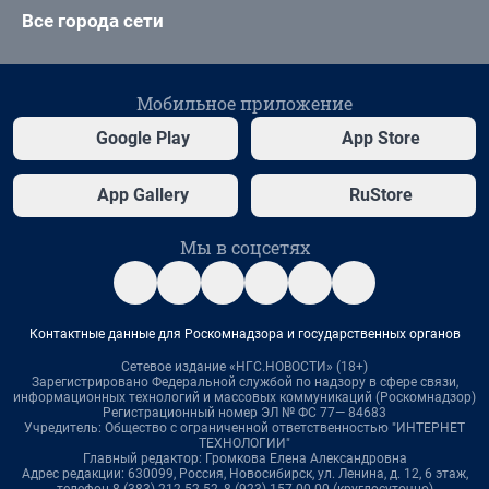
Все города сети
Мобильное приложение
Google Play
App Store
App Gallery
RuStore
Мы в соцсетях
Контактные данные для Роскомнадзора и государственных органов
Сетевое издание «НГС.НОВОСТИ» (18+)
Зарегистрировано Федеральной службой по надзору в сфере связи,
информационных технологий и массовых коммуникаций (Роскомнадзор)
Регистрационный номер ЭЛ № ФС 77— 84683
Учредитель: Общество с ограниченной ответственностью "ИНТЕРНЕТ
ТЕХНОЛОГИИ"
Главный редактор: Громкова Елена Александровна
Адрес редакции: 630099, Россия, Новосибирск, ул. Ленина, д. 12, 6 этаж,