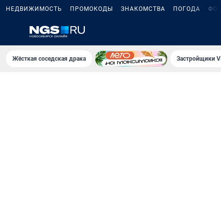
НЕДВИЖИМОСТЬ
ПРОМОКОДЫ
ЗНАКОМСТВА
ПОГОДА
ФО
Жёсткая соседская драка
Застройщики V