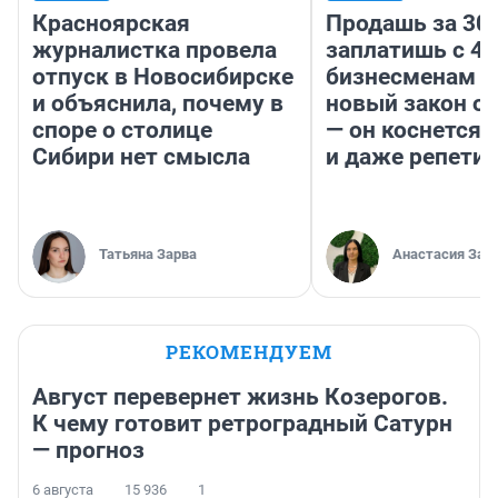
Красноярская
Продашь за 300
журналистка провела
заплатишь с 40
отпуск в Новосибирске
бизнесменам г
и объяснила, почему в
новый закон о 
споре о столице
— он коснется 
Сибири нет смысла
и даже репети
Татьяна Зарва
Анастасия Зав
РЕКОМЕНДУЕМ
Август перевернет жизнь Козерогов.
К чему готовит ретроградный Сатурн
— прогноз
6 августа
15 936
1