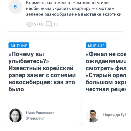
Кормить раз в месяц. Чем хищным или
5
необычным украсить квартиру — смотрим
зелёное разнообразие на выставке экзотики
27 085
13
МНЕНИЕ
МНЕНИЕ
«Почему вы
«Финал не совп
улыбаетесь?»
ожиданиями»: 
Известный корейский
смотреть фил
рэпер зажег с сотнями
«Старый орел» 
новосибирцев: как это
большом экран
было
честная рецен
Нина Раневская
Надежда Губар
Журналист