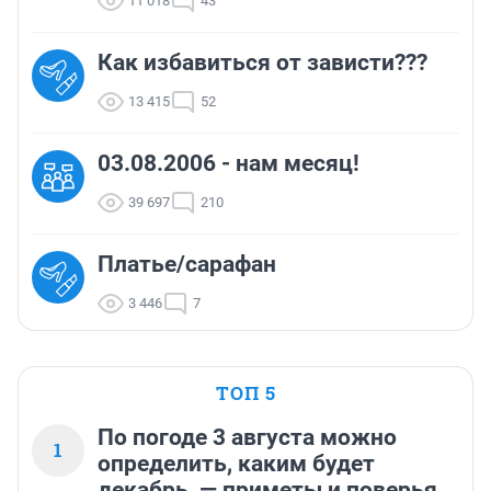
11 018
43
Как избавиться от зависти???
13 415
52
03.08.2006 - нам месяц!
39 697
210
Платье/сарафан
3 446
7
ТОП 5
По погоде 3 августа можно
1
определить, каким будет
декабрь, — приметы и поверья