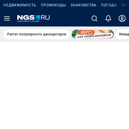
НЕДВИЖИМОСТЬ
ПРОМОКОДЫ
ЗНАКОМСТВА
ПОГОДА
ФО
Растет популярность дискаунтеров
Межд