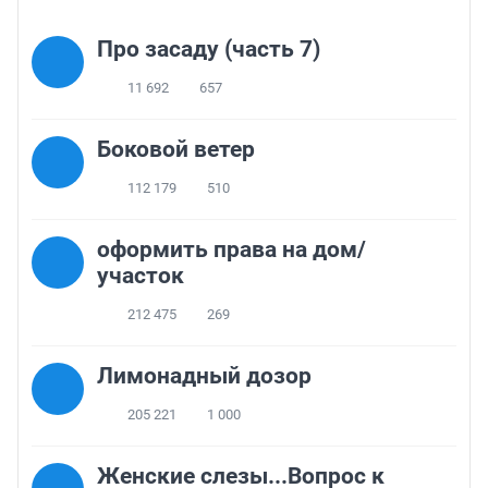
Про засаду (часть 7)
11 692
657
Боковой ветер
112 179
510
оформить права на дом/
участок
212 475
269
Лимонадный дозор
205 221
1 000
Женские слезы...Вопрос к