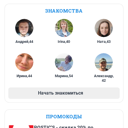
ЗНАКОМСТВА
Андрей
,
44
Irina
,
40
Ната
,
43
Ирина
,
44
Марина
,
54
Александр
,
42
Начать знакомиться
ПРОМОКОДЫ
ROSTIC'S - скидка 20% по