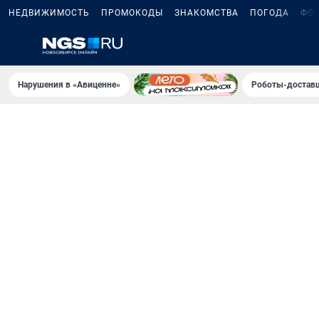
НЕДВИЖИМОСТЬ
ПРОМОКОДЫ
ЗНАКОМСТВА
ПОГОДА
ФО
Нарушения в «Авиценне»
Роботы-доставщ