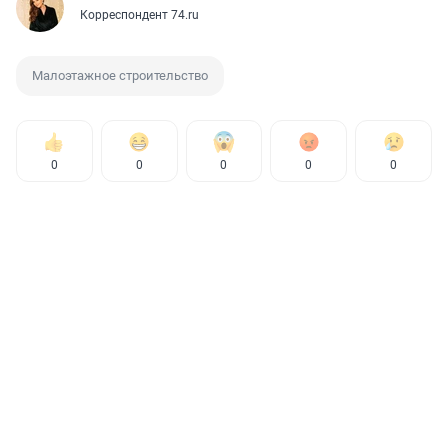
Корреспондент 74.ru
Малоэтажное строительство
0
0
0
0
0