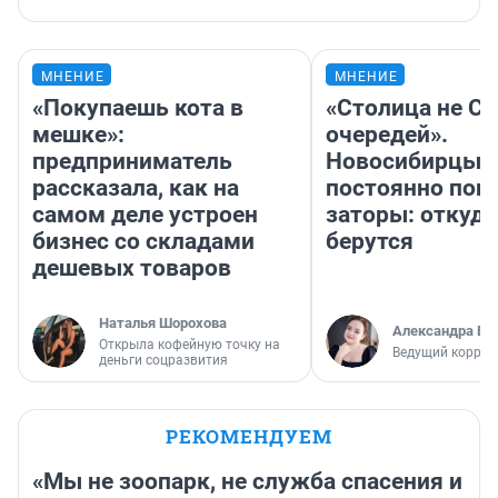
МНЕНИЕ
МНЕНИЕ
«Покупаешь кота в
«Столица не Си
мешке»:
очередей».
предприниматель
Новосибирцы
рассказала, как на
постоянно поп
самом деле устроен
заторы: откуда
бизнес со складами
берутся
дешевых товаров
Наталья Шорохова
Александра Бр
Открыла кофейную точку на
Ведущий коррес
деньги соцразвития
РЕКОМЕНДУЕМ
«Мы не зоопарк, не служба спасения и