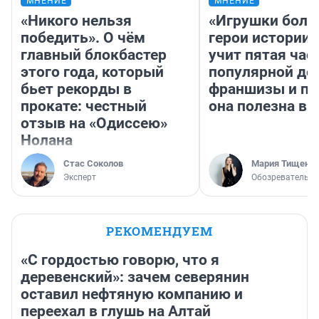
МНЕНИЕ
МНЕНИЕ
«Никого нельзя
«Игрушки боль
победить». О чём
герои истории»
главный блокбастер
учит пятая час
этого года, который
популярной де
бьет рекорды в
франшизы и п
прокате: честный
она полезна в
отзыв на «Одиссею»
Нолана
Стас Соколов
Мария Тищенк
Эксперт
Обозреватель
РЕКОМЕНДУЕМ
«С гордостью говорю, что я
деревенский»: зачем северянин
оставил нефтяную компанию и
переехал в глушь на Алтай