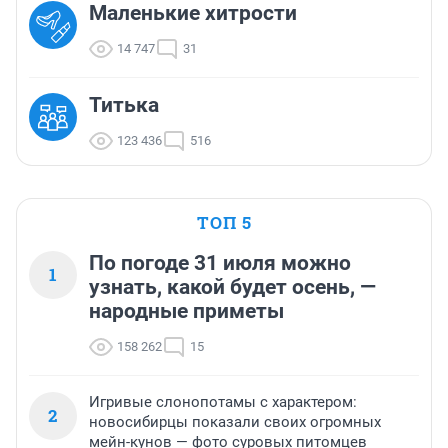
Маленькие хитрости
14 747
31
Титька
123 436
516
ТОП 5
По погоде 31 июля можно
1
узнать, какой будет осень, —
народные приметы
158 262
15
Игривые слонопотамы с характером:
2
новосибирцы показали своих огромных
мейн-кунов — фото суровых питомцев