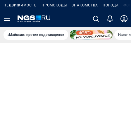
НЕДВИЖИМОСТЬ
ПРОМОКОДЫ
ЗНАКОМСТВА
ПОГОДА
ФО
«Майские» против подставщиков
Налог 