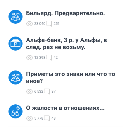
Бильярд. Предварительно.
23 040
251
Альфа-банк, 3 р. у Альфы, в
след. раз не возьму.
12 398
42
Приметы это знаки или что то
иное?
6 532
37
О жалости в отношениях...
5 778
48