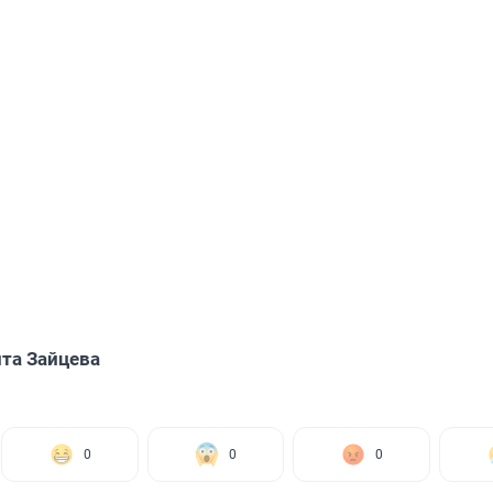
та Зайцева
0
0
0