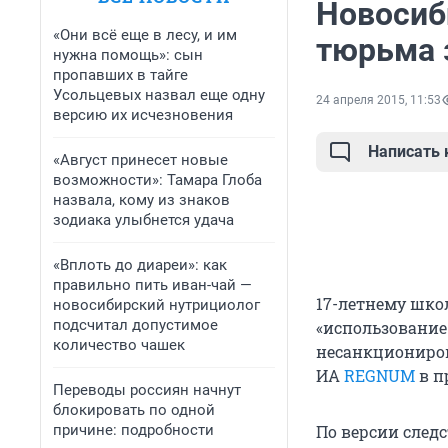
Новосиб
«Они всё еще в лесу, и им
тюрьма 
нужна помощь»: сын
пропавших в тайге
Усольцевых назвал еще одну
24 апреля 2015, 11:53
версию их исчезновения
Написать
«Август принесет новые
возможности»: Тамара Глоба
назвала, кому из знаков
зодиака улыбнется удача
«Вплоть до диареи»: как
правильно пить иван-чай —
17-летнему шко
новосибирский нутрициолог
подсчитал допустимое
«использование
количество чашек
несанкциониро
ИА
REGNUM
в п
Переводы россиян начнут
блокировать по одной
причине: подробности
По версии след