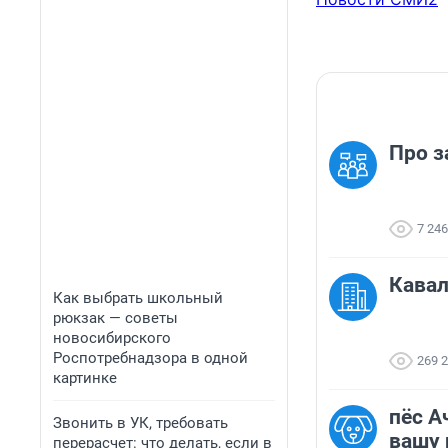
Про з
7 246
Кавал
Как выбрать школьный
рюкзак — советы
новосибирского
Роспотребнадзора в одной
269 
картинке
пёс А
Звонить в УК, требовать
вашу
перерасчет: что делать, если в