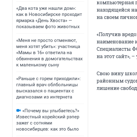
компьютерная п
«Два кота уже нашли дом»:
находящейся на
как в Новосибирске проходит
на своем лично
ярмарка «День Хвоста» —
показываем фото животных
«Получив вредо
«Меня не просто отменяют,
наименование и
меня хотят убить»: участница
Специалисты Ф
«Мамы в 16» ответила на
на этот сайт», 
обвинения в домогательствах
к маленькому сыну
Свою вину школ
«Раньше с горем приходили»:
районным судом
главный врач облбольницы
лишение свобод
высказался о пациентах с
диагнозами из интернета
«Почему вы улыбаетесь?»
Известный корейский рэпер
зажег с сотнями
новосибирцев: как это было