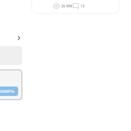
26 988
13
равить