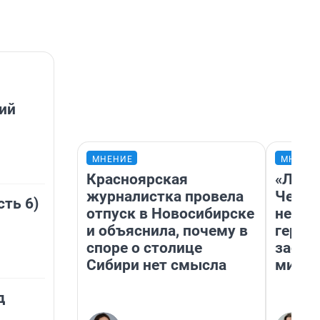
ий
МНЕНИЕ
МНЕНИ
Красноярская
«Люди
журналистка провела
Чем п
сть 6)
отпуск в Новосибирске
непон
и объяснила, почему в
герои
споре о столице
застр
Сибири нет смысла
мисти
д