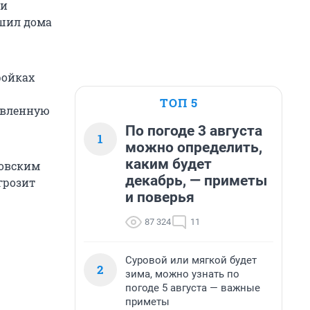
 и
ешил дома
ройках
ТОП 5
авленную
По погоде 3 августа
1
можно определить,
каким будет
ровским
декабрь, — приметы
грозит
и поверья
87 324
11
Суровой или мягкой будет
2
зима, можно узнать по
погоде 5 августа — важные
приметы