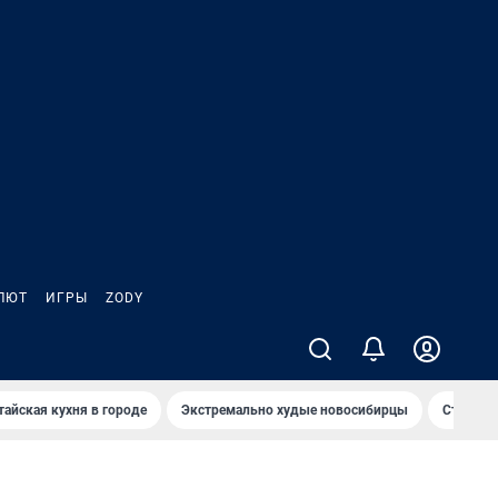
ЛЮТ
ИГРЫ
ZODY
тайская кухня в городе
Экстремально худые новосибирцы
Старт те