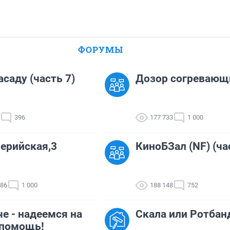
ФОРУМЫ
асаду (часть 7)
Дозор согревающ
396
177 733
1 000
ерийская,3
КиноБЗал (NF) (ча
286
1 000
188 148
752
че - надеемся на
Скала или Ротбан
 помощь!