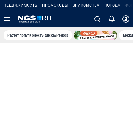
НЕДВИЖИМОСТЬ
ПРОМОКОДЫ
ЗНАКОМСТВА
ПОГОДА
ФО
Растет популярность дискаунтеров
Межд