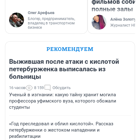
фильмов соби
полные залы
Олег Арефьев
Блогер, предприниматель,
Алёна Золотух
владелец в транспортном
Журналист НГС
бизнесе
РЕКОМЕНДУЕМ
Выжившая после атаки с кислотой
петербурженка выписалась из
больницы
16 часов
8 159
Обсудить
Ученый в изгнании: какую тайну хранит могила
профессора уфимского вуза, которого обожали
студенты
«Год преследовал и облил кислотой». Рассказ
петербурженки о жестоком нападении и
реабилитации