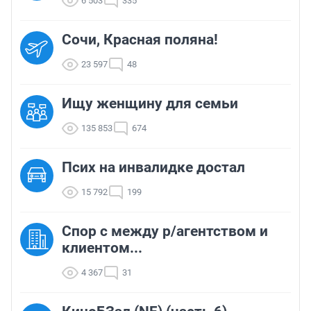
6 503
335
Сочи, Красная поляна!
23 597
48
Ищу женщину для семьи
135 853
674
Псих на инвалидке достал
15 792
199
Спор с между р/агентством и
клиентом...
4 367
31