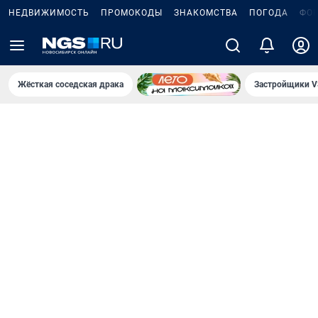
НЕДВИЖИМОСТЬ
ПРОМОКОДЫ
ЗНАКОМСТВА
ПОГОДА
ФО
Жёсткая соседская драка
Застройщики V