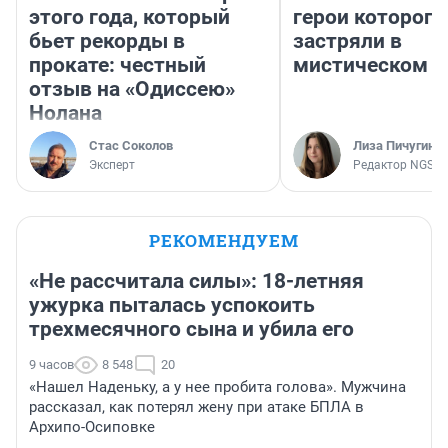
этого года, который
герои которого
бьет рекорды в
застряли в
прокате: честный
мистическом о
отзыв на «Одиссею»
Нолана
Стас Соколов
Лиза Пичугина
Эксперт
Редактор NGS.R
РЕКОМЕНДУЕМ
«Не рассчитала силы»: 18-летняя
ужурка пыталась успокоить
трехмесячного сына и убила его
9 часов
8 548
20
«Нашел Наденьку, а у нее пробита голова». Мужчина
рассказал, как потерял жену при атаке БПЛА в
Архипо-Осиповке