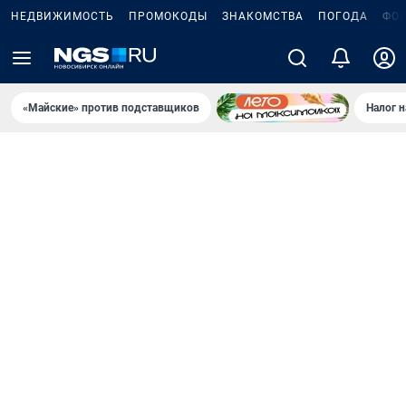
НЕДВИЖИМОСТЬ
ПРОМОКОДЫ
ЗНАКОМСТВА
ПОГОДА
ФО
«Майские» против подставщиков
Налог 