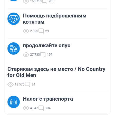
163 710
905
Помощь подброшенным
котятам
2 825
29
продолжайте опус
27 733
197
Старикам здесь не место / No Country
for Old Men
13 575
34
Налог с транспорта
4 947
134