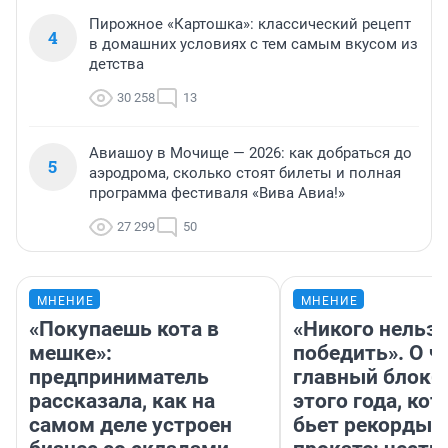
Пирожное «Картошка»: классический рецепт
4
в домашних условиях с тем самым вкусом из
детства
30 258
13
Авиашоу в Мочище — 2026: как добраться до
5
аэродрома, сколько стоят билеты и полная
программа фестиваля «Вива Авиа!»
27 299
50
МНЕНИЕ
МНЕНИЕ
«Покупаешь кота в
«Никого нельз
мешке»:
победить». О ч
предприниматель
главный блокб
рассказала, как на
этого года, ко
самом деле устроен
бьет рекорды 