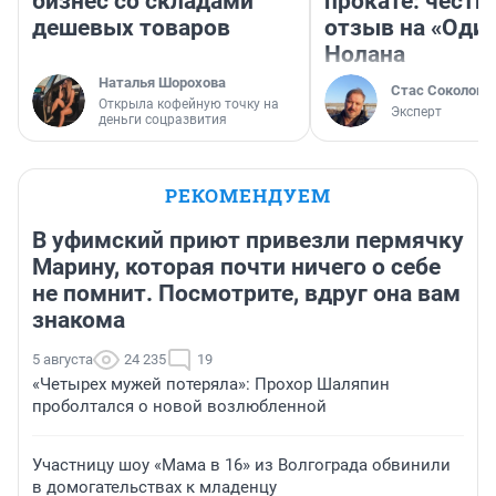
бизнес со складами
прокате: честн
дешевых товаров
отзыв на «Оди
Нолана
Наталья Шорохова
Стас Соколов
Открыла кофейную точку на
Эксперт
деньги соцразвития
РЕКОМЕНДУЕМ
В уфимский приют привезли пермячку
Марину, которая почти ничего о себе
не помнит. Посмотрите, вдруг она вам
знакома
5 августа
24 235
19
«Четырех мужей потеряла»: Прохор Шаляпин
проболтался о новой возлюбленной
Участницу шоу «Мама в 16» из Волгограда обвинили
в домогательствах к младенцу