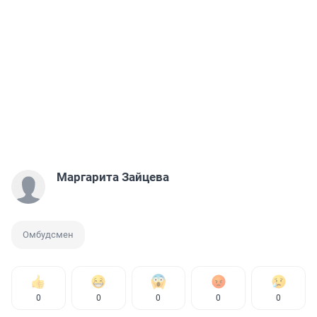
Маргарита Зайцева
Омбудсмен
0
0
0
0
0