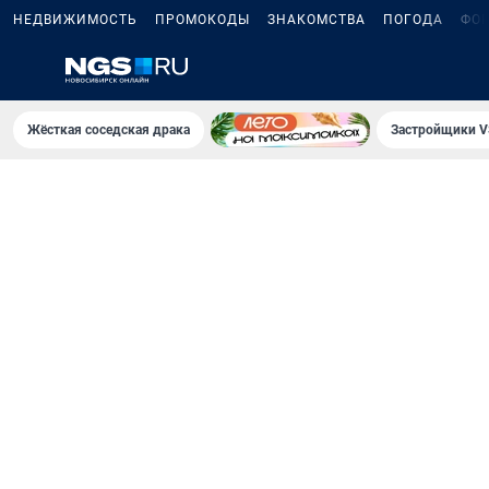
НЕДВИЖИМОСТЬ
ПРОМОКОДЫ
ЗНАКОМСТВА
ПОГОДА
ФО
Жёсткая соседская драка
Застройщики V