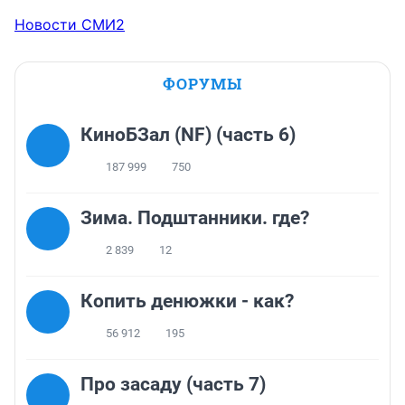
Новости СМИ2
ФОРУМЫ
КиноБЗал (NF) (часть 6)
187 999
750
Зима. Подштанники. где?
2 839
12
Копить денюжки - как?
56 912
195
Про засаду (часть 7)