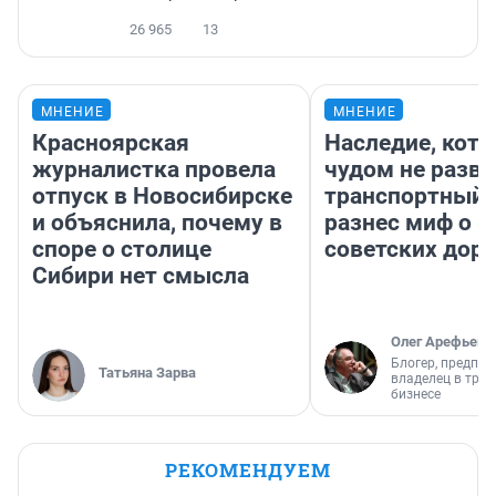
26 965
13
МНЕНИЕ
МНЕНИЕ
Красноярская
Наследие, кото
журналистка провела
чудом не разва
отпуск в Новосибирске
транспортный 
и объяснила, почему в
разнес миф о 
споре о столице
советских доро
Сибири нет смысла
Олег Арефьев
Блогер, предпри
Татьяна Зарва
владелец в тра
бизнесе
РЕКОМЕНДУЕМ