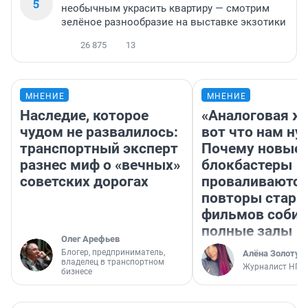
5
необычным украсить квартиру — смотрим
зелёное разнообразие на выставке экзотики
26 875
13
МНЕНИЕ
МНЕНИЕ
Наследие, которое
«Аналоговая ж
чудом не развалилось:
вот что нам ну
транспортный эксперт
Почему новые
разнес миф о «вечных»
блокбастеры
советских дорогах
проваливаются,
повторы стары
фильмов соби
полные залы
Олег Арефьев
Блогер, предприниматель,
Алёна Золотух
владелец в транспортном
Журналист НГС
бизнесе