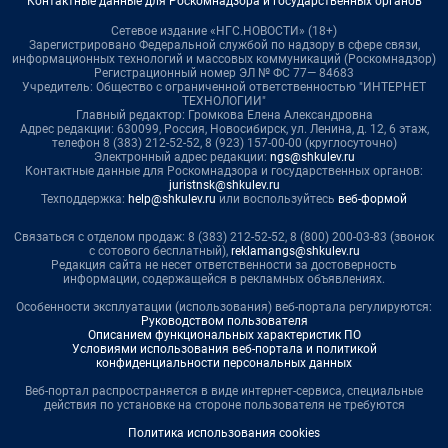
Контактные данные для Роскомнадзора и государственных органов
Сетевое издание «НГС.НОВОСТИ» (18+)
Зарегистрировано Федеральной службой по надзору в сфере связи,
информационных технологий и массовых коммуникаций (Роскомнадзор)
Регистрационный номер ЭЛ № ФС 77— 84683
Учредитель: Общество с ограниченной ответственностью "ИНТЕРНЕТ
ТЕХНОЛОГИИ"
Главный редактор: Громкова Елена Александровна
Адрес редакции: 630099, Россия, Новосибирск, ул. Ленина, д. 12, 6 этаж,
телефон 8 (383) 212-52-52, 8 (923) 157-00-00 (круглосуточно)
Электронный адрес редакции:
ngs@shkulev.ru
Контактные данные для Роскомнадзора и государственных органов:
juristnsk@shkulev.ru
Техподдержка:
help@shkulev.ru
или воспользуйтесь
веб-формой
Связаться с отделом продаж: 8 (383) 212-52-52, 8 (800) 200-03-83 (звонок
с сотового бесплатный),
reklamangs@shkulev.ru
Редакция сайта не несет ответственности за достоверность
информации, содержащейся в рекламных объявлениях.
Особенности эксплуатации (использования) веб-портала регулируются:
Руководством пользователя
Описанием функциональных характеристик ПО
Условиями использования веб-портала и политикой
конфиденциальности персональных данных
Веб-портал распространяется в виде интернет-сервиса, специальные
действия по установке на стороне пользователя не требуются
Политика использования cookies