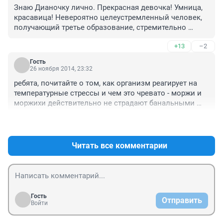
высоких результатов!!!Очень мужественная девушка!!!
Знаю Дианочку лично. Прекрасная девочка! Умница, 
А внешне очень женственная!!! Все наши пловцы из 
красавица! Невероятно целеустремленный человек, 
разных городов любят Диану!!! Побольше бы у нас 
получающий третье образование, стремительно 
таких девушек было!!!
поднимающийся по карьерной лестнице . Кроме того, 
+13
–2
модель, отличная вокалистка и ПРЕКРАСНЫЙ 
ЧЕЛОВЕК!!

Гость
Дорогие комментаторы, кого интересует здоровье 
26 ноября 2014, 23:32
Дианочки , отвечаю - У НЕЕ ВСЕ ХОРОШО И 
ребята, почитайте о том, как организм реагирует на 
ПРЕКРАСНО! Здоровье крепкое ! Можете прочесть 
температурные стрессы и чем это чревато - моржи и 
статью про неё в интернете, благодаря аквайсу она 
моржихи действительно не страдают банальными 
поборола серьёзную болезнь! И это чистая правда ! 
простудами, но платят за это настолько страшной 
Так что, можете быть спокойны и не тратить время на 
+3
–2
монетой под занавес жизни, что уж лучше постоянно 
написание аналогичных комментариев!

хлюпать носом...(
Я все это к тому, что хороший человек хорош во всём 
Читать все комментарии
! Поэтому , позаботьтесь в первую очередь о себе, 
будьте здоровы, берегите себя! Всем добра )
Гость
Отправить
Войти