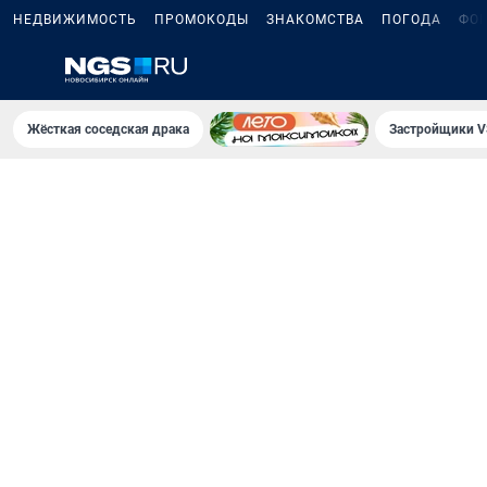
НЕДВИЖИМОСТЬ
ПРОМОКОДЫ
ЗНАКОМСТВА
ПОГОДА
ФО
Жёсткая соседская драка
Застройщики V