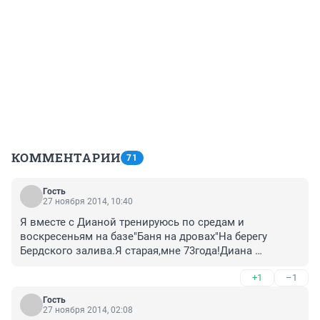
КОММЕНТАРИИ
71
Гость
27 ноября 2014, 10:40
Я вместе с Дианой тренируюсь по средам и 
воскресеньям на базе"Баня на дровах"На берегу 
Бердского залива.Я старая,мне 73года!Диана 
поражает своей цельностью!!!Несмотря на красоту не 
+1
–1
зазнайка,не воображала.Очень мягкая,добрая 
девушка,образованная,культурная,целеустремлённая!!
Гость
! Занимается аквайсом один год,и уже добилась 
27 ноября 2014, 02:08