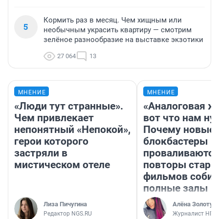
Кормить раз в месяц. Чем хищным или
5
необычным украсить квартиру — смотрим
зелёное разнообразие на выставке экзотики
27 064
13
МНЕНИЕ
МНЕНИЕ
«Люди тут странные».
«Аналоговая ж
Чем привлекает
вот что нам ну
непонятный «Непокой»,
Почему новые
герои которого
блокбастеры
застряли в
проваливаются,
мистическом отеле
повторы стары
фильмов соби
полные залы
Лиза Пичугина
Алёна Золотух
Редактор NGS.RU
Журналист НГС