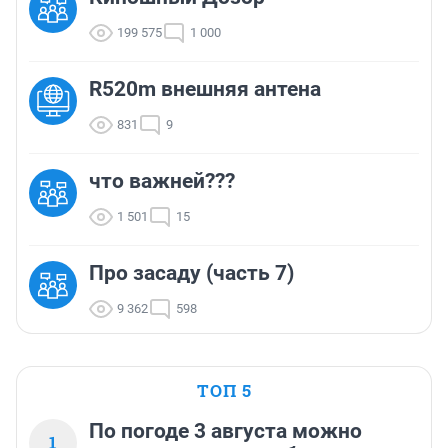
199 575
1 000
R520m внешняя антена
831
9
что важней???
1 501
15
Про засаду (часть 7)
9 362
598
ТОП 5
По погоде 3 августа можно
1