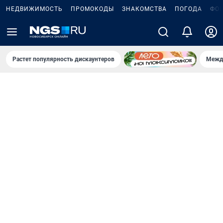
НЕДВИЖИМОСТЬ
ПРОМОКОДЫ
ЗНАКОМСТВА
ПОГОДА
ФО
Растет популярность дискаунтеров
Межд