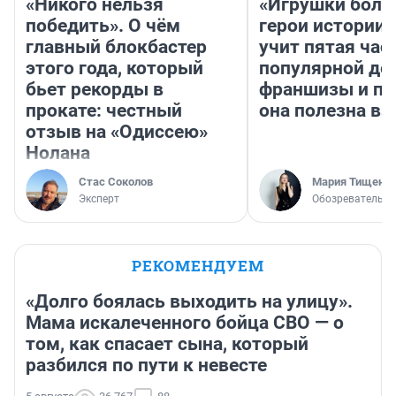
«Никого нельзя
«Игрушки боль
победить». О чём
герои истории»
главный блокбастер
учит пятая час
этого года, который
популярной де
бьет рекорды в
франшизы и п
прокате: честный
она полезна в
отзыв на «Одиссею»
Нолана
Стас Соколов
Мария Тищенк
Эксперт
Обозреватель
РЕКОМЕНДУЕМ
«Долго боялась выходить на улицу».
Мама искалеченного бойца СВО — о
том, как спасает сына, который
разбился по пути к невесте