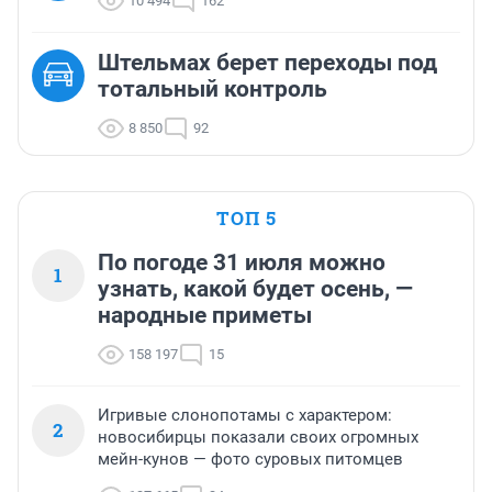
10 494
162
Штельмах берет переходы под
тотальный контроль
8 850
92
ТОП 5
По погоде 31 июля можно
1
узнать, какой будет осень, —
народные приметы
158 197
15
Игривые слонопотамы с характером:
2
новосибирцы показали своих огромных
мейн-кунов — фото суровых питомцев