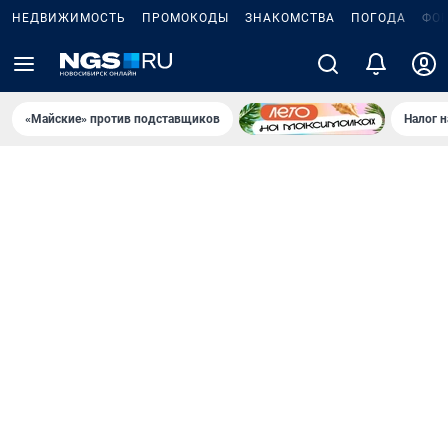
НЕДВИЖИМОСТЬ
ПРОМОКОДЫ
ЗНАКОМСТВА
ПОГОДА
ФО
«Майские» против подставщиков
Налог 