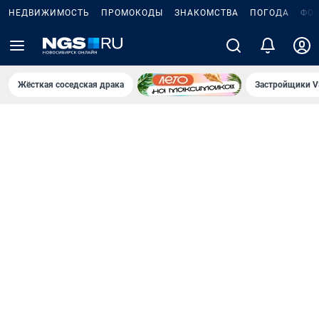
НЕДВИЖИМОСТЬ
ПРОМОКОДЫ
ЗНАКОМСТВА
ПОГОДА
ФО
Жёсткая соседская драка
Застройщики V