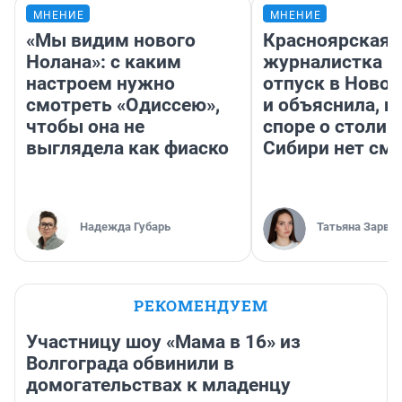
МНЕНИЕ
МНЕНИЕ
«Мы видим нового
Красноярская
Нолана»: с каким
журналистка п
настроем нужно
отпуск в Ново
смотреть «Одиссею»,
и объяснила, п
чтобы она не
споре о столиц
выглядела как фиаско
Сибири нет см
Надежда Губарь
Татьяна Зарва
РЕКОМЕНДУЕМ
Участницу шоу «Мама в 16» из
Волгограда обвинили в
домогательствах к младенцу