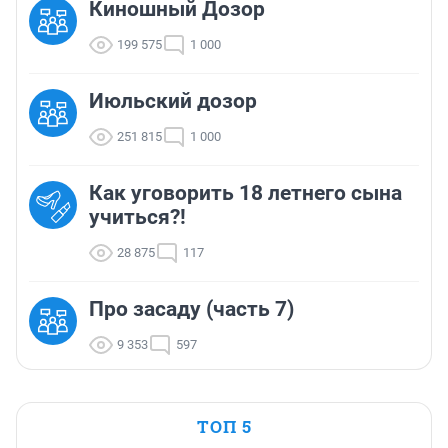
Киношный Дозор
199 575
1 000
Июльский дозор
251 815
1 000
Как уговорить 18 летнего сына
учиться?!
28 875
117
Про засаду (часть 7)
9 353
597
ТОП 5