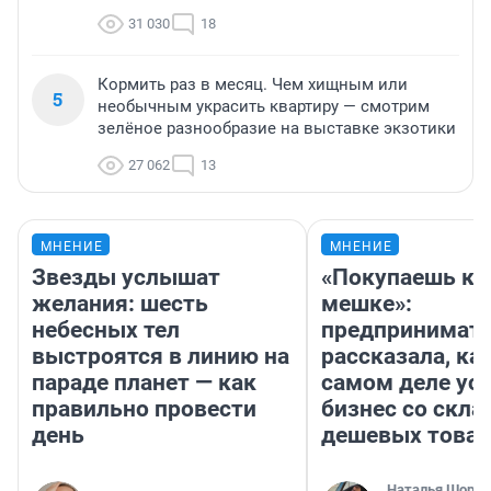
31 030
18
Кормить раз в месяц. Чем хищным или
5
необычным украсить квартиру — смотрим
зелёное разнообразие на выставке экзотики
27 062
13
МНЕНИЕ
МНЕНИЕ
Звезды услышат
«Покупаешь ко
желания: шесть
мешке»:
небесных тел
предпринимат
выстроятся в линию на
рассказала, как
параде планет — как
самом деле ус
правильно провести
бизнес со скл
день
дешевых това
Наталья Шорох