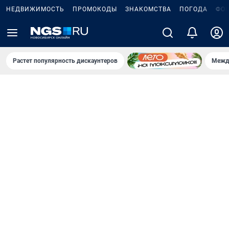
НЕДВИЖИМОСТЬ
ПРОМОКОДЫ
ЗНАКОМСТВА
ПОГОДА
ФО
Растет популярность дискаунтеров
Межд