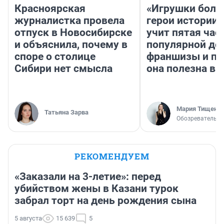
Красноярская
«Игрушки боль
журналистка провела
герои истории»
отпуск в Новосибирске
учит пятая час
и объяснила, почему в
популярной де
споре о столице
франшизы и п
Сибири нет смысла
она полезна в
Мария Тищенк
Татьяна Зарва
Обозреватель
РЕКОМЕНДУЕМ
«Заказали на 3-летие»: перед
убийством жены в Казани турок
забрал торт на день рождения сына
5 августа
15 639
5