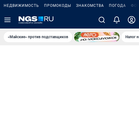
НЕДВИЖИМОСТЬ
ПРОМОКОДЫ
ЗНАКОМСТВА
ПОГОДА
ФО
«Майские» против подставщиков
Налог 