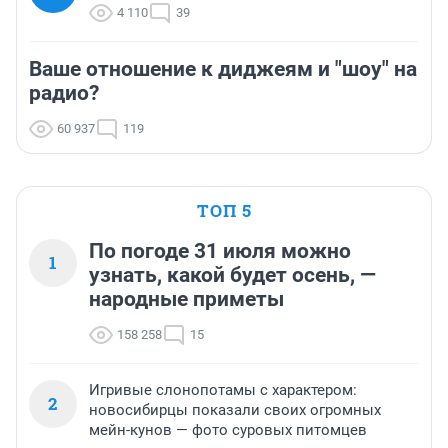
4 110
39
Ваше отношение к диджеям и "шоу" на
радио?
60 937
119
ТОП 5
По погоде 31 июля можно
1
узнать, какой будет осень, —
народные приметы
158 258
15
Игривые слонопотамы с характером:
2
новосибирцы показали своих огромных
мейн-кунов — фото суровых питомцев