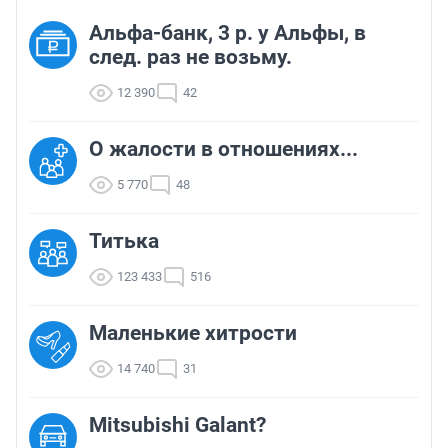
Альфа-банк, 3 р. у Альфы, в
след. раз не возьму.
12 390
42
О жалости в отношениях...
5 770
48
Титька
123 433
516
Маленькие хитрости
14 740
31
Mitsubishi Galant?