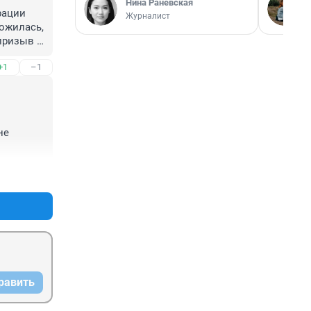
Нина Раневская
ации 
Журналист
ожилась, 
призыв о 
сь с 
+1
–1
телями 
ить и 
лично 
нь. 
чень 
е 
той 
 маме и 
+4
–5
адимир, 
ию 
мочь в 
равить