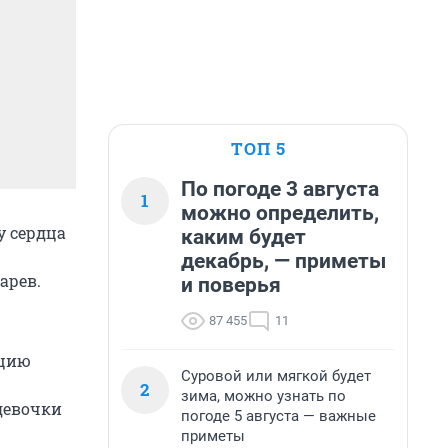
ТОП 5
По погоде 3 августа
1
можно определить,
у сердца
каким будет
декабрь, — приметы
арев.
и поверья
87 455
11
ацию
Суровой или мягкой будет
2
зима, можно узнать по
девочки
погоде 5 августа — важные
приметы