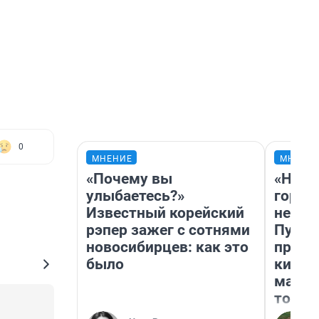
0
МНЕНИЕ
МНЕНИ
«Почему вы
«Нет 
улыбаетесь?»
городо
Известный корейский
недоф
рэпер зажег с сотнями
Путеш
новосибирцев: как это
проех
было
килом
машин
того