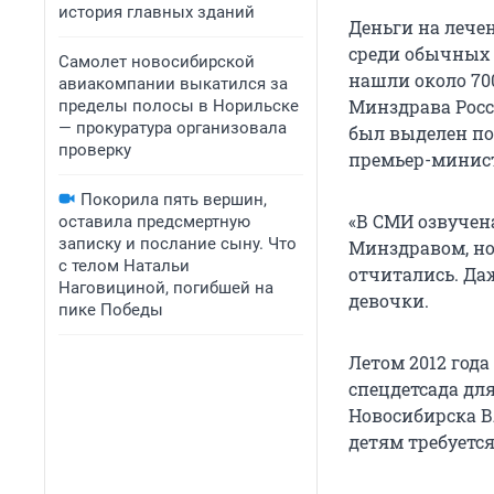
история главных зданий
Деньги на лече
среди обычных 
Самолет новосибирской
нашли около 700
авиакомпании выкатился за
Минздрава Росс
пределы полосы в Норильске
— прокуратура организовала
был выделен по
проверку
премьер-минис
Покорила пять вершин,
«В СМИ озвучена
оставила предсмертную
записку и послание сыну. Что
Минздравом, но 
с телом Натальи
отчитались. Даж
Наговициной, погибшей на
девочки.
пике Победы
Летом 2012 год
спецдетсада дл
Новосибирска В
детям требуется