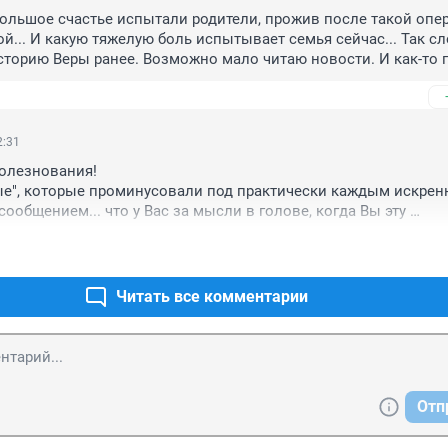
большое счастье испытали родители, прожив после такой опер
ой... И какую тяжелую боль испытывает семья сейчас... Так сл
историю Веры ранее. Возможно мало читаю новости. И как-то 
шировался на этапе сбора денежных средств. Я познакомила
 сейчас, когда ее нет среди людей. Я преклоняюсь перед роди
ршей сестрой Верочки, перед самой ВЕРОЙ за силу и желание ж
 жизни. Имя такое дано родителями ВЕРЕ неслучайно. В моем 
2:31
ка останется надолго и будет всегда олицетворять веру в жиз
олезнования!

лям. Вера живет, наверняка, в сердцах многих людей сейчас. О
ые", которые проминусовали под практически каждым искренн
ь утрату мне, человеку только сегодня познакомившемуся с э
ообщением... что у Вас за мысли в голове, когда Вы эту 
с очень умными глазами, и только сейчас узнав ее судьбу. Но,
ценку даёте?
 слов еще не придумали, чтобы описать вашу боль и нет слов 
х, чтобы успокоили вас. Вы очень сильные люди.... Ирина и Вл
сти с вами. Очень поддерживаю идею благого дела по создан
Читать все комментарии
ного садика. Только знать бы, как можно простым людям по
Отп