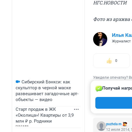
НГС.НОВОСТИ
Фото из архива
Илья Ка
Журналист
0
Увидели опечатку? В
Сибирский Бэнкси: как
скульптор в черной маске
Получай нагр
развешивает загадочные арт-
объекты — видео
КОММЕНТАР
Старт продаж в ЖК
«Околица»! Квартиры от 3,9
млн ₽ р. Родники
yuzhda m
12 июля 2014, 