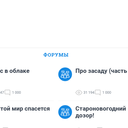
ФОРУМЫ
с в облаке
Про засаду (часть
047
1 000
31 194
1 000
той мир спасется
Староновогодний
дозор!