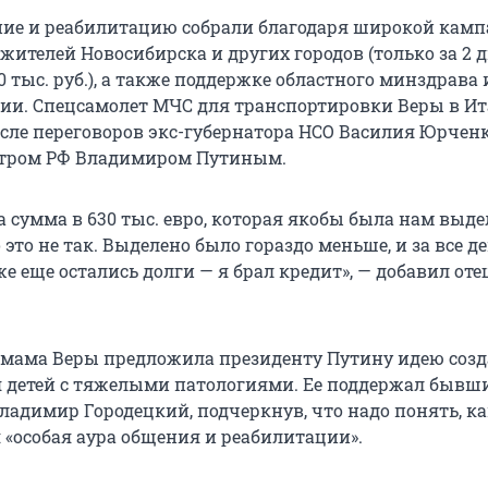
ние и реабилитацию собрали благодаря широкой кам
жителей Новосибирска и других городов (только за 2 
 тыс. руб.), а также поддержке областного минздрава 
ии. Спецсамолет МЧС для транспортировки Веры в И
сле переговоров экс-губернатора НСО Василия Юрченко
тром РФ Владимиром Путиным.
 сумма в 630 тыс. евро, которая якобы была нам выде
это не так. Выделено было гораздо меньше, и за все д
е еще остались долги — я брал кредит», — добавил оте
а мама Веры предложила президенту Путину идею соз
я детей с тяжелыми патологиями. Ее поддержал бывш
ладимир Городецкий, подчеркнув, что надо понять, к
 «особая аура общения и реабилитации».