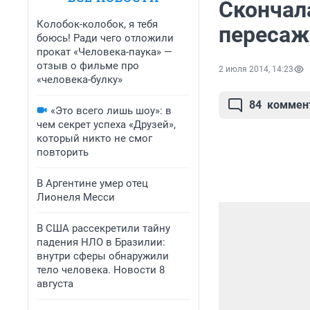
Скончал
Колобок-колобок, я тебя
пересаж
боюсь! Ради чего отложили
прокат «Человека-паука» —
отзыв о фильме про
2 июля 2014, 14:23
«человека-булку»
84
коммен
«Это всего лишь шоу»: в
чем секрет успеха «Друзей»,
который никто не смог
повторить
В Аргентине умер отец
Лионеля Месси
В США рассекретили тайну
падения НЛО в Бразилии:
внутри сферы обнаружили
тело человека. Новости 8
августа