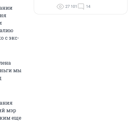
27 101
14
пании
дня
и
талию
 с экс-
лена
еньги мы
ц
дания
ий мэр
аким еще