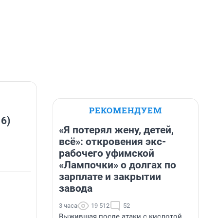
РЕКОМЕНДУЕМ
 6)
«Я потерял жену, детей,
всё»: откровения экс-
рабочего уфимской
«Лампочки» о долгах по
зарплате и закрытии
завода
3 часа
19 512
52
Выжившая после атаки с кислотой