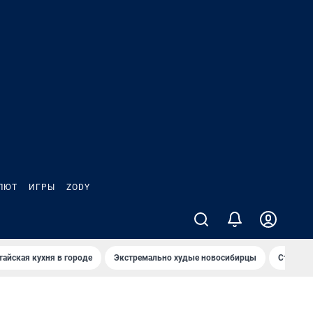
ЛЮТ
ИГРЫ
ZODY
тайская кухня в городе
Экстремально худые новосибирцы
Старт те