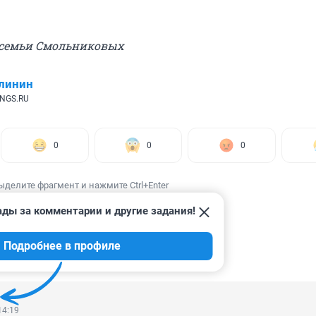
 семьи Смольниковых
линин
 NGS.RU
0
0
0
ыделите фрагмент и нажмите Ctrl+Enter
ады за комментарии и другие задания!
Подробнее в профиле
ИИ
84
14:19