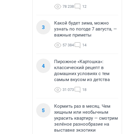
78 238
12
Какой будет зима, можно
3
узнать по погоде 7 августа, —
важные приметы
57 384
14
Пирожное «Картошка»:
4
классический рецепт в
домашних условиях с тем
самым вкусом из детства
31 073
18
Кормить раз в месяц. Чем
5
хищным или необычным
украсить квартиру — смотрим
зелёное разнообразие на
выставке экзотики