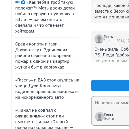
«Как тебя в гроб такую
Господи, какое 
положат?» Мать двоих детей
вместе с Верочк
набила первую татуировку в
что я не знала 
50 лет — зачем она это
помощи мало афи
сделала и что отвечает
судьбой Верочки
хейтерам
Веры, перед ста
Гость
делать все ради
3 июля 2014, 1
Среди копоти и гари.
сердце эта девоч
Очень жаль! Соб
Двухэтажку в Здвинском
Терпения родите
P.S. Люди "добр
районе серьезно повредил
тяжело осмыслит
сочувственным с
пожар в одной из квартир —
милой девочкой 
отрицательную о
жуткий быт в карточках
папе ..... таких
сочувствия таки
«Газель» и ВАЗ столкнулись на
я сострадаю вме
улице Дуси Ковальчук:
специализирован
водителя пришлось извлекать
этом деле...
из искорёженного авто
«Финал не совпал с
Гость
ожиданиями»: стоит ли
Войти
смотреть фильм «Старый
орел» на большом экране —