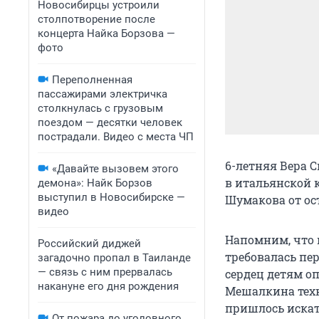
Новосибирцы устроили
столпотворение после
концерта Найка Борзова —
фото
Переполненная
пассажирами электричка
столкнулась с грузовым
поездом — десятки человек
пострадали. Видео с места ЧП
6-летняя Вера С
«Давайте вызовем этого
в итальянской 
демона»: Найк Борзов
выступил в Новосибирске —
Шумакова от ос
видео
Напомним, что 
Российский диджей
требовалась пер
загадочно пропал в Таиланде
— связь с ним прервалась
сердец детям о
накануне его дня рождения
Мешалкина техн
пришлось искат
От пожара до уголовного