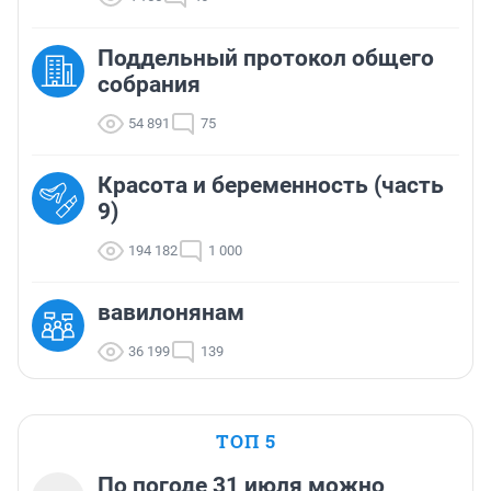
Поддельный протокол общего
собрания
54 891
75
Красота и беременность (часть
9)
194 182
1 000
вавилонянам
36 199
139
ТОП 5
По погоде 31 июля можно