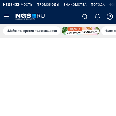
НЕДВИЖИМОСТЬ
ПРОМОКОДЫ
ЗНАКОМСТВА
ПОГОДА
ФО
«Майские» против подставщиков
Налог 