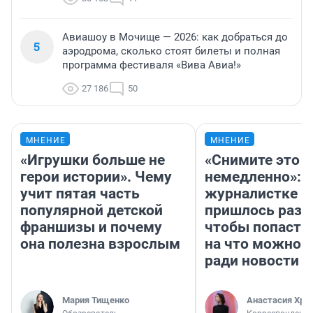
Авиашоу в Мочище — 2026: как добраться до
5
аэродрома, сколько стоят билеты и полная
программа фестиваля «Вива Авиа!»
27 186
50
МНЕНИЕ
МНЕНИЕ
«Игрушки больше не
«Снимите это
герои истории». Чему
немедленно»:
учит пятая часть
журналистке Н
популярной детской
пришлось разд
франшизы и почему
чтобы попасть 
она полезна взрослым
на что можно 
ради новости
Мария Тищенко
Анастасия Хри