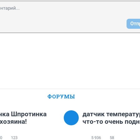
Отп
ФОРУМЫ
чка Шпротинка
датчик температ
хозяина!
что-то очень под
10
123
5 936
58