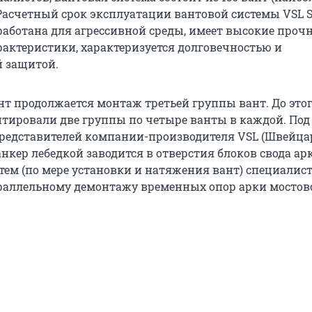
 Расчетный срок эксплуатации вантовой системы VSL S
зработана для агрессивной среды, имеет высокие проч
рактеристики, характеризуется долговечностью и
 защитой.
т продолжается монтаж третьей группы вант. До это
тировали две группы по четыре ванты в каждой. Под
редставителей компании-производителя VSL (Швейца
нкер лебедкой заводится в отверстия блоков свода ар
атем (по мере установки и натяжения вант) специалис
раллельному демонтажу временных опор арки мостов