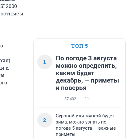
SI 2000 –
ностные и
ТОП 5
го
По погоде 3 августа
рия)
1
можно определить,
ки и
каким будет
ты
декабрь, — приметы
ого
и поверья
87 432
11
Суровой или мягкой будет
2
зима, можно узнать по
погоде 5 августа — важные
приметы