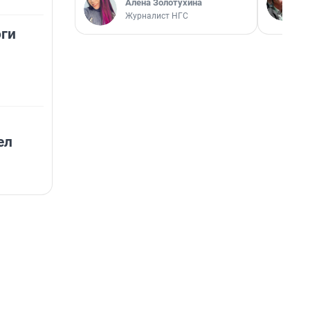
Алёна Золотухина
Журналист НГС
оги
ел