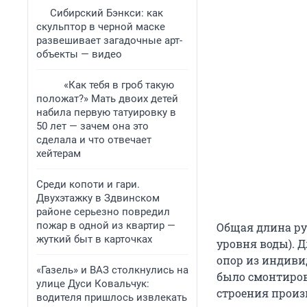
Сибирский Бэнкси: как
скульптор в черной маске
развешивает загадочные арт-
объекты — видео
«Как тебя в гроб такую
положат?» Мать двоих детей
набила первую татуировку в
50 лет — зачем она это
сделала и что отвечает
хейтерам
Среди копоти и гари.
Двухэтажку в Здвинском
районе серьезно повредил
пожар в одной из квартир —
Общая длина рус
жуткий быт в карточках
уровня воды). 
опор из индиви
«Газель» и ВАЗ столкнулись на
было смонтиров
улице Дуси Ковальчук:
строения произв
водителя пришлось извлекать