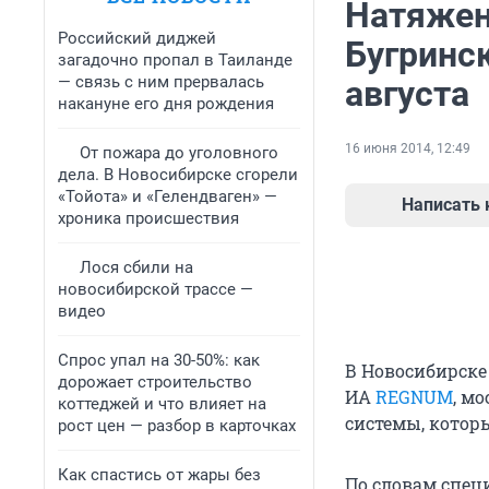
Натяжен
Российский диджей
Бугринс
загадочно пропал в Таиланде
— связь с ним прервалась
августа
накануне его дня рождения
16 июня 2014, 12:49
От пожара до уголовного
дела. В Новосибирске сгорели
«Тойота» и «Гелендваген» —
Написать
хроника происшествия
Лося сбили на
новосибирской трассе —
видео
Спрос упал на 30-50%: как
В Новосибирске
дорожает строительство
ИА
REGNUM
, м
коттеджей и что влияет на
системы, котор
рост цен — разбор в карточках
Как спастись от жары без
По словам специ