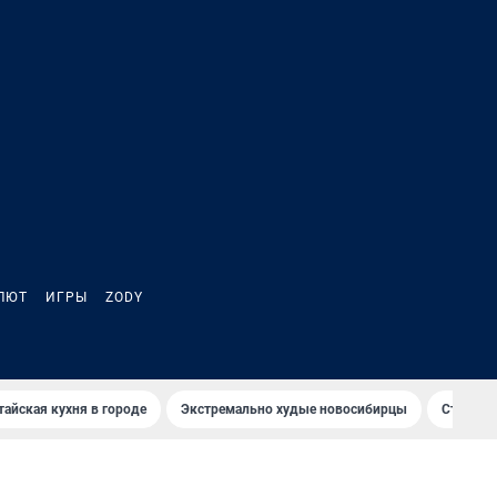
ЛЮТ
ИГРЫ
ZODY
тайская кухня в городе
Экстремально худые новосибирцы
Старт те