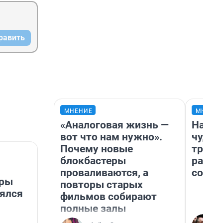
равить
МНЕНИЕ
МНЕНИ
«Аналоговая жизнь —
Насле
вот что нам нужно».
чудом
Почему новые
транс
блокбастеры
разне
проваливаются, а
совет
уры
повторы старых
нялся
фильмов собирают
полные залы