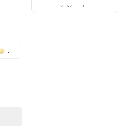
27 072
13
0