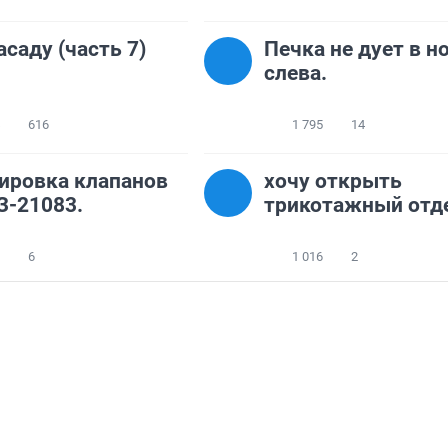
асаду (часть 7)
Печка не дует в н
слева.
616
1 795
14
ировка клапанов
хочу открыть
З-21083.
трикотажный отд
6
1 016
2