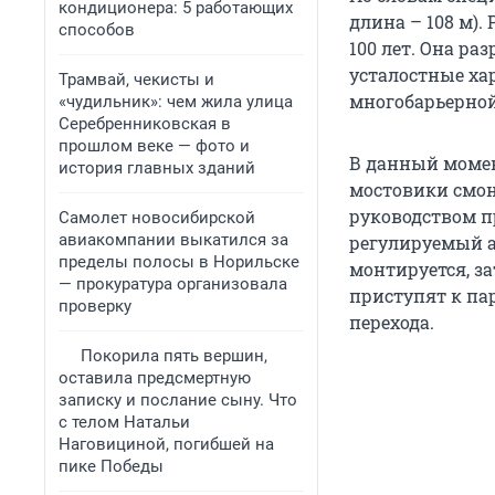
кондиционера: 5 работающих
длина – 108 м).
способов
100 лет. Она ра
усталостные ха
Трамвай, чекисты и
многобарьерной
«чудильник»: чем жила улица
Серебренниковская в
прошлом веке — фото и
В данный момен
история главных зданий
мостовики смон
руководством п
Самолет новосибирской
авиакомпании выкатился за
регулируемый а
пределы полосы в Норильске
монтируется, з
— прокуратура организовала
приступят к па
проверку
перехода.
Покорила пять вершин,
оставила предсмертную
записку и послание сыну. Что
с телом Натальи
Наговициной, погибшей на
пике Победы