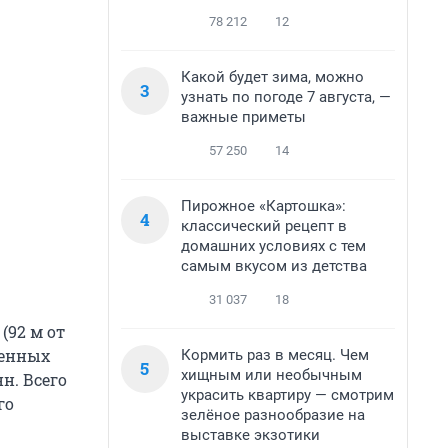
78 212
12
Какой будет зима, можно
3
узнать по погоде 7 августа, —
важные приметы
57 250
14
Пирожное «Картошка»:
4
классический рецепт в
домашних условиях с тем
самым вкусом из детства
31 037
18
(92 м от
менных
Кормить раз в месяц. Чем
5
хищным или необычным
н. Всего
украсить квартиру — смотрим
го
зелёное разнообразие на
выставке экзотики