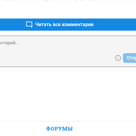
оездах, в кафе, в гостинице. 

онятна.
Читать все комментарии
Отп
ФОРУМЫ