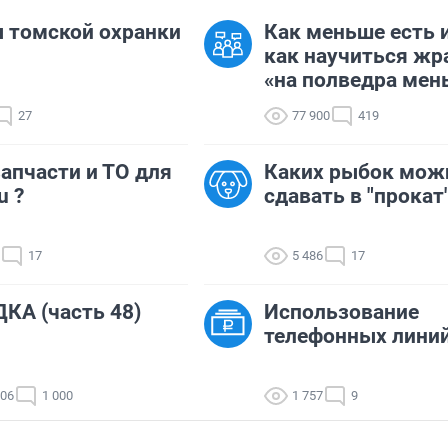
 томской охранки
Как меньше есть 
как научиться жр
«на полведра мен
27
77 900
419
апчасти и ТО для
Каких рыбок мож
u ?
сдавать в "прокат
17
5 486
17
КА (часть 48)
Использование
телефонных лини
306
1 000
1 757
9