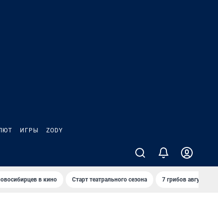
ЛЮТ
ИГРЫ
ZODY
овосибирцев в кино
Старт театрального сезона
7 грибов августа