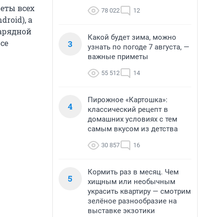
еты всех
78 022
12
roid), а
зарядной
Какой будет зима, можно
се
3
узнать по погоде 7 августа, —
важные приметы
55 512
14
Пирожное «Картошка»:
4
классический рецепт в
домашних условиях с тем
самым вкусом из детства
30 857
16
Кормить раз в месяц. Чем
5
хищным или необычным
украсить квартиру — смотрим
зелёное разнообразие на
выставке экзотики