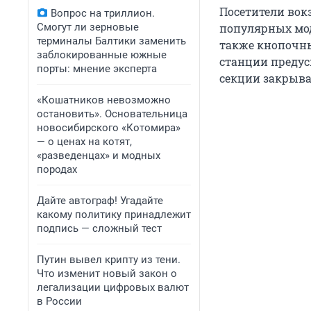
Посетители вок
Вопрос на триллион.
Смогут ли зерновые
популярных моде
терминалы Балтики заменить
также кнопочны
заблокированные южные
станции предусм
порты: мнение эксперта
секции закрыва
«Кошатников невозможно
остановить». Основательница
новосибирского «Котомира»
— о ценах на котят,
«разведенцах» и модных
породах
Дайте автограф! Угадайте
какому политику принадлежит
подпись — сложный тест
Путин вывел крипту из тени.
Что изменит новый закон о
легализации цифровых валют
в России