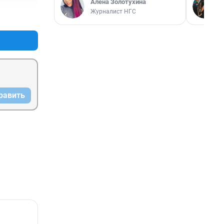
Алёна Золотухина
Журналист НГС
+4
–3
равить