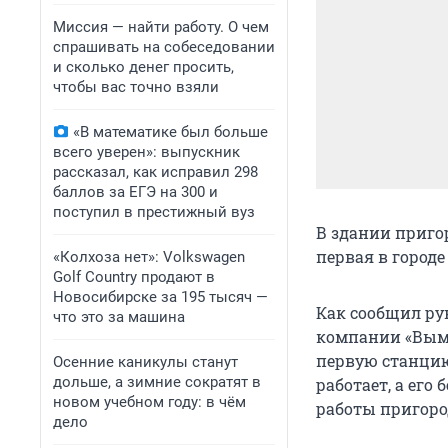
Миссия — найти работу. О чем
спрашивать на собеседовании
и сколько денег просить,
чтобы вас точно взяли
«В математике был больше
всего уверен»: выпускник
рассказал, как исправил 298
баллов за ЕГЭ на 300 и
поступил в престижный вуз
В здании приго
первая в город
«Колхоза нет»: Volkswagen
Golf Сountry продают в
Новосибирске за 195 тысяч —
Как сообщил ру
что это за машина
компании «Вымп
первую станцию
Осенние каникулы станут
дольше, а зимние сократят в
работает, а ег
новом учебном году: в чём
работы пригород
дело