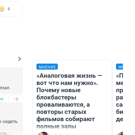
0
МНЕНИЕ
МНЕНИ
«Аналоговая жизнь —
«Поку
вот что нам нужно».
мешке
езал.
Почему новые
предп
блокбастеры
расска
+0
–0
проваливаются, а
самом
повторы старых
бизне
фильмов собирают
дешев
 сидеть 
полные залы
сть 