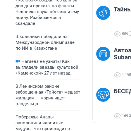
«Колобок» собрал 100 млн за
два дня проката, но фанаты
Тайны
Человека-паука объявили ему
войну. Разбираемся в
скандале
559
Школьники победили на
Международной олимпиаде
по ИИ в Казахстане
Автоз
Subar
Нагиева не узнать! Как
выглядели звезды культовой
«Каменской» 27 лет назад
1 195
В Ленинском районе
БЕСЕД
заброшенная «Тойота» мешает
жильцам — мэрия ищет
владельца
169 
Побережье Анапы
заполонили ядовитые
медузы: что происходит с