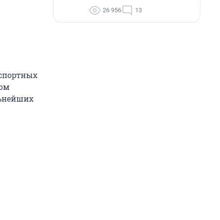
26 956
13
нспортных
ном
льнейших