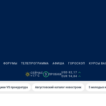
ФОРУМЫ
ТЕЛЕПРОГРАММА
АФИША
ГОРОСКОП
КУРСЫ ВА
USD 82,17
СЕЙЧАС
3
ПРОБКИ
+17°C
EUR 94,84
ики VS прокуратура
Августовский каталог новостроек
5 молодых н