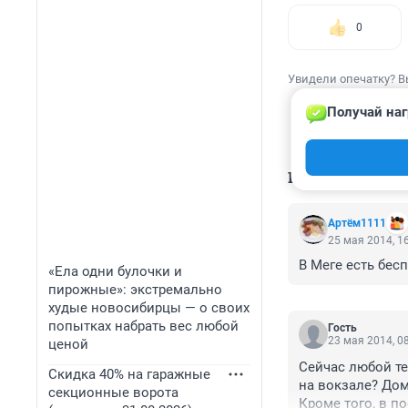
0
Увидели опечатку? В
Получай наг
КОММЕНТАР
Артём1111
25 мая 2014, 1
В Меге есть бес
«Ела одни булочки и
пирожные»: экстремально
худые новосибирцы — о своих
попытках набрать вес любой
Гость
23 мая 2014, 0
ценой
Сейчас любой те
Скидка 40% на гаражные
на вокзале? Дом
секционные ворота
Кроме того, в по