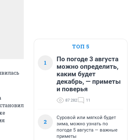
ТОП 5
По погоде 3 августа
1
можно определить,
явилась
каким будет
декабрь, — приметы
и поверья
а
87 282
11
установил
же
Суровой или мягкой будет
мя
2
зима, можно узнать по
погоде 5 августа — важные
приметы