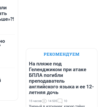
или
ать
ьше»?!
но
"
РЕКОМЕНДУЕМ
На пляже под
Геленджиком при атаке
БПЛА погибли
й
преподаватель
английского языка и ее 12-
летняя дочь
15 часов
14 535
10
Ученый в изгнании: какую тайну