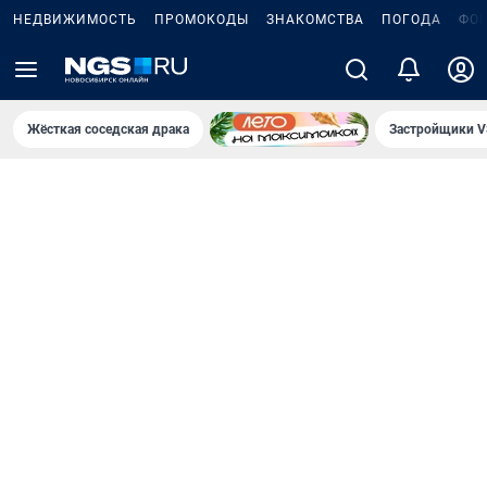
НЕДВИЖИМОСТЬ
ПРОМОКОДЫ
ЗНАКОМСТВА
ПОГОДА
ФО
Жёсткая соседская драка
Застройщики V