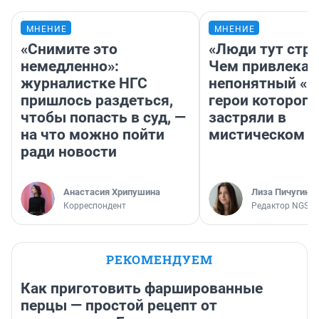
МНЕНИЕ
МНЕНИЕ
«Снимите это
«Люди тут стр
немедленно»:
Чем привлекае
журналистке НГС
непонятный «Н
пришлось раздеться,
герои которого
чтобы попасть в суд, —
застряли в
на что можно пойти
мистическом о
ради новости
Анастасия Хрипушина
Лиза Пичугина
Корреспондент
Редактор NGS.R
РЕКОМЕНДУЕМ
Как приготовить фаршированные
перцы — простой рецепт от