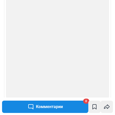
Сообщить новость
Рубрики
Реклама на сайте
Прайс-лист
О компании
Наши награды
Наши вакансии
Техподдержка
0
Комментарии
Предвыборная агитация