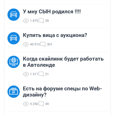
У мну СЫН родился !!!!
1 875
39
Купить вица с аукциона?
45 513
301
Когда скайлинк будет работать
в Автоленде
1 317
21
Есть на форуме спецы по Web-
дизайну?
5 256
49