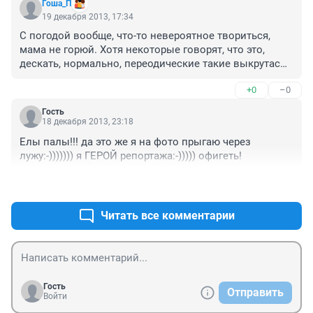
Гоша_П
19 декабря 2013, 17:34
С погодой вообще, что-то невероятное твориться, 
мама не горюй. Хотя некоторые говорят, что это, 
дескать, нормально, переодические такие выкрутасы 
погоды и что они всегда бывают, но я не знаю... 
+0
–0
Ливень в декабре! В Сибири! Увольте!
Гость
18 декабря 2013, 23:18
Елы палы!!! да это же я на фото прыгаю через 
лужу:-))))))) я ГЕРОЙ репортажа:-))))) офигеть!
+3
–0
Читать все комментарии
Гость
Отправить
Войти