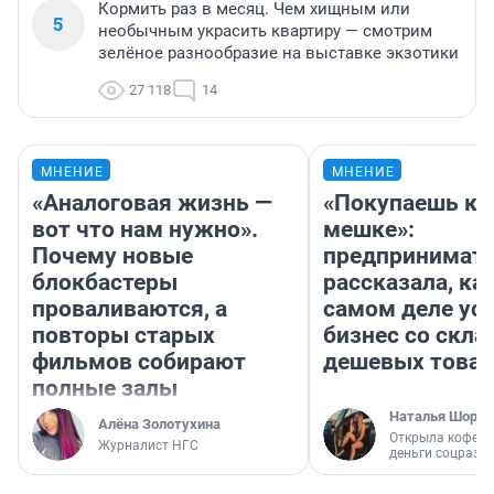
Кормить раз в месяц. Чем хищным или
5
необычным украсить квартиру — смотрим
зелёное разнообразие на выставке экзотики
27 118
14
МНЕНИЕ
МНЕНИЕ
«Аналоговая жизнь —
«Покупаешь ко
вот что нам нужно».
мешке»:
Почему новые
предпринимат
блокбастеры
рассказала, как
проваливаются, а
самом деле ус
повторы старых
бизнес со скл
фильмов собирают
дешевых това
полные залы
Наталья Шорох
Алёна Золотухина
Открыла кофейн
Журналист НГС
деньги соцразв