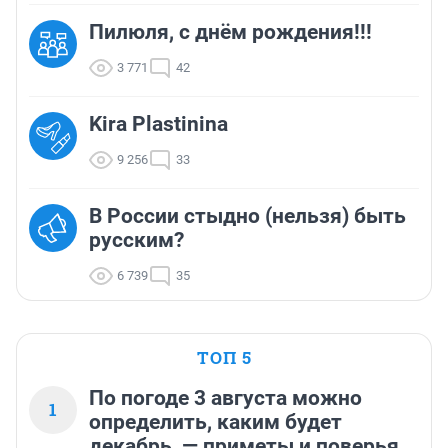
Пилюля, с днём рождения!!!
3 771
42
Kira Plastinina
9 256
33
В России стыдно (нельзя) быть
русским?
6 739
35
ТОП 5
По погоде 3 августа можно
1
определить, каким будет
декабрь, — приметы и поверья