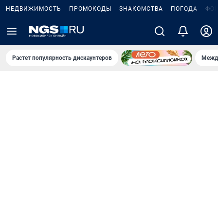
НЕДВИЖИМОСТЬ
ПРОМОКОДЫ
ЗНАКОМСТВА
ПОГОДА
ФО
Растет популярность дискаунтеров
Межд