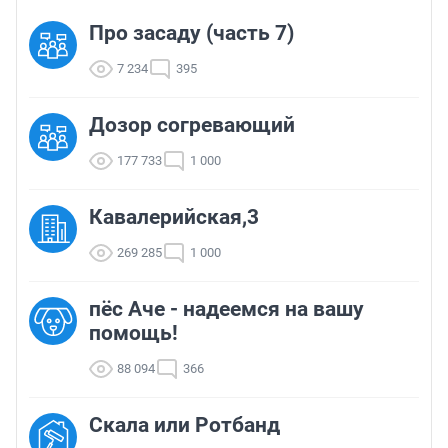
Про засаду (часть 7)
7 234
395
Дозор согревающий
177 733
1 000
Кавалерийская,3
269 285
1 000
пёс Аче - надеемся на вашу
помощь!
88 094
366
Скала или Ротбанд