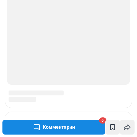
Политика использования cookies
Рекомендательные системы
Пользовательское соглашение сервиса «Подписка без баннерной
рекламы»
© ООО «Интернет Технологии»
0
Комментарии