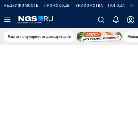
НЕДВИЖИМОСТЬ
ПРОМОКОДЫ
ЗНАКОМСТВА
ПОГОДА
ФО
Растет популярность дискаунтеров
Межд