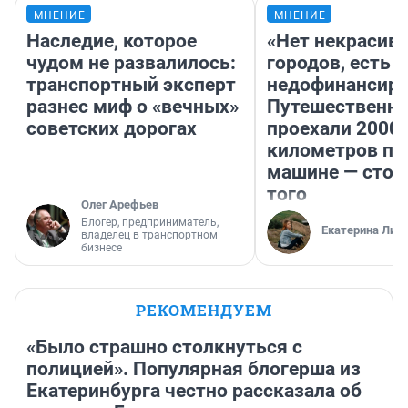
МНЕНИЕ
МНЕНИЕ
Наследие, которое
«Нет некрасив
чудом не развалилось:
городов, есть
транспортный эксперт
недофинансиро
разнес миф о «вечных»
Путешественн
советских дорогах
проехали 2000
километров по 
машине — стои
того
Олег Арефьев
Блогер, предприниматель,
Екатерина Лит
владелец в транспортном
бизнесе
РЕКОМЕНДУЕМ
«Было страшно столкнуться с
полицией». Популярная блогерша из
Екатеринбурга честно рассказала об