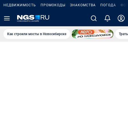
НЕДВИЖИМОСТЬ
ПРОМОКОДЫ
ЗНАКОМСТВА
ПОГОДА
ФО
Как строили мосты в Новосибирске
Траты