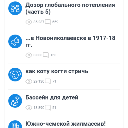
Дозор глобального потепления
(часть 5)
35 237
659
...в Новониколаевске в 1917-18
гг.
3 333
153
как коту когти стричь
29 130
71
Бассейн для детей
13 890
51
Южно-чемской жилмассив!