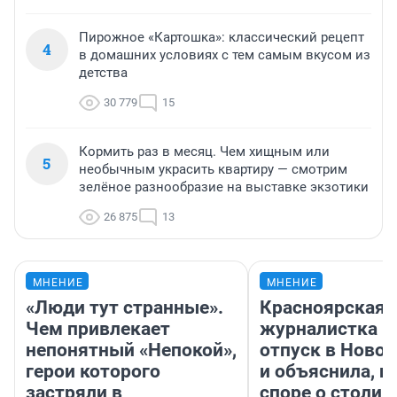
Пирожное «Картошка»: классический рецепт
4
в домашних условиях с тем самым вкусом из
детства
30 779
15
Кормить раз в месяц. Чем хищным или
5
необычным украсить квартиру — смотрим
зелёное разнообразие на выставке экзотики
26 875
13
МНЕНИЕ
МНЕНИЕ
«Люди тут странные».
Красноярская
Чем привлекает
журналистка п
непонятный «Непокой»,
отпуск в Ново
герои которого
и объяснила, п
застряли в
споре о столиц