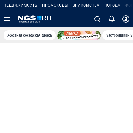
НЕДВИЖИМОСТЬ
ПРОМОКОДЫ
ЗНАКОМСТВА
ПОГОДА
ФО
Жёсткая соседская драка
Застройщики V