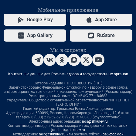
Мобильное приложение
Google Play
App Store
App Gallery
RuStore
Мы в соцсетях
Контактные данные для Роскомнадзора и государственных органов
Сетевое издание «НГС.НОВОСТИ» (18+)
Зарегистрировано Федеральной службой по надзору в сфере связи,
информационных технологий и массовых коммуникаций (Роскомнадзор)
Регистрационный номер ЭЛ № ФС 77— 84683
Учредитель: Общество с ограниченной ответственностью "ИНТЕРНЕТ
ТЕХНОЛОГИИ"
Главный редактор: Громкова Елена Александровна
Адрес редакции: 630099, Россия, Новосибирск, ул. Ленина, д. 12, 6 этаж,
телефон 8 (383) 212-52-52, 8 (923) 157-00-00 (круглосуточно)
Электронный адрес редакции:
ngs@shkulev.ru
Контактные данные для Роскомнадзора и государственных органов:
juristnsk@shkulev.ru
Техподдержка:
help@shkulev.ru
или воспользуйтесь
веб-формой