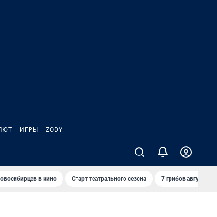
ЛЮТ
ИГРЫ
ZODY
овосибирцев в кино
Старт театрального сезона
7 грибов августа