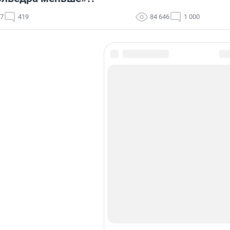
87
419
84 646
1 000