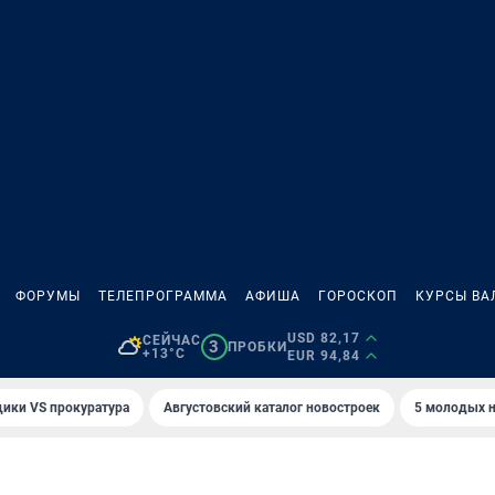
ФОРУМЫ
ТЕЛЕПРОГРАММА
АФИША
ГОРОСКОП
КУРСЫ ВА
USD 82,17
СЕЙЧАС
3
ПРОБКИ
+13°C
EUR 94,84
ики VS прокуратура
Августовский каталог новостроек
5 молодых н