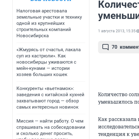
Количес
Налоговая арестовала
уменьши
земельные участки и технику
одной из крупнейших
строительных компаний
1 августа 2013, 15:35
Новосибирска
70
коммен
«Жмурясь от счастья, лакала
суп из кастрюли». Как
новосибирцы уживаются с
мейн-кунами — истории
хозяев больших кошек
Конкуренты «вьетнамок»:
Количество сол
заведения с китайской кухней
захватывают город — обзор
уменьшилось по
самых интересных новинок
Как рассказала
Миссия — найти работу. О чем
исследовательс
спрашивать на собеседовании
и сколько денег просить,
тенденция к ув