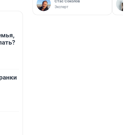
Стас Соколов
Эксперт
емья,
лать?
ранки