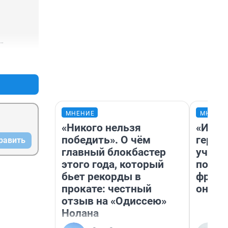
бирске 
+2
–0
сто - не 
МНЕНИЕ
МНЕНИ
«Никого нельзя
«Игру
победить». О чём
герои
равить
главный блокбастер
учит 
этого года, который
попул
бьет рекорды в
франш
прокате: честный
она п
отзыв на «Одиссею»
Нолана