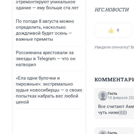
отремонтируют уникальное
здание — ему больше ста лет
НГС.НОВОСТИ
По погоде 8 августа можно
определить, насколько
0
дождливой будет осень —
важные приметы
Увидели опечатку? В
Россиянина арестовали за
звезды в Telegram — что он
натворил
«Ела одни булочки и
КОММЕНТАР
пирожные»: экстремально
худые новосибирцы — о своих
Гость
попытках набрать вес любой
18 февраля 202
ценой
Все считают Аме
чуть ниже)))))
Гость