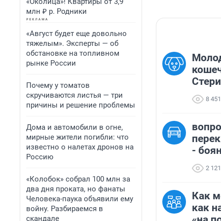
«Околица»! Квартиры от 3,9
млн ₽ р. Родники
«Август будет еще довольно
тяжелым». Эксперты — об
обстановке на топливном
Молод
рынке России
кошеч
Стери
Почему у томатов
скручиваются листья — три
8 451
причины и решение проблемы
вопро
Дома и автомобили в огне,
мирные жители погибли: что
перек
известно о налетах дронов на
- боян
Россию
2 121
«Колобок» собрал 100 млн за
два дня проката, но фанаты
Как м
Человека-паука объявили ему
как н
войну. Разбираемся в
«на п
скандале