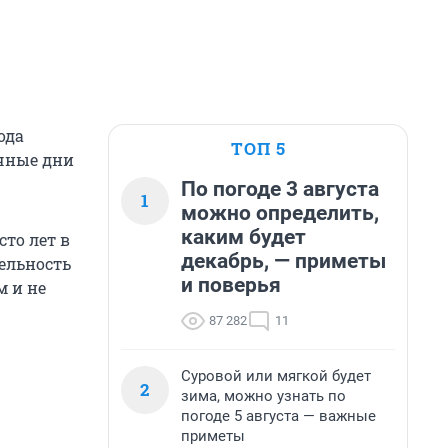
ода
ТОП 5
ечные дни
По погоде 3 августа
1
можно определить,
каким будет
сто лет в
декабрь, — приметы
ельность
и поверья
м и не
87 282
11
Суровой или мягкой будет
2
зима, можно узнать по
погоде 5 августа — важные
приметы