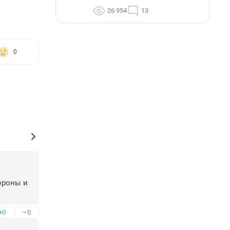
26 954
13
0
роны и 
+0
–0