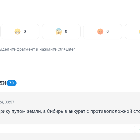
0
0
0
ыделите фрагмент и нажмите Ctrl+Enter
ИИ
70
4, 03:57
рику пупом земли, а Сибирь в аккурат с противоположной сто