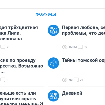
ФОРУМЫ
ая трёхцветная
Первая любовь, с
ка Лили.
проблемы, что де
лизована
71
15 051
97
сик по проезду
Тайны томской ох
рестка. Возможно
...
21
558
27
еньше есть или
Дневной
аучиться жрать
олведра меньше»?!