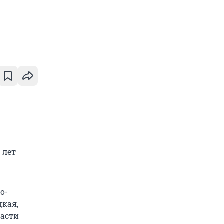
 лет
о-
цкая,
ласти