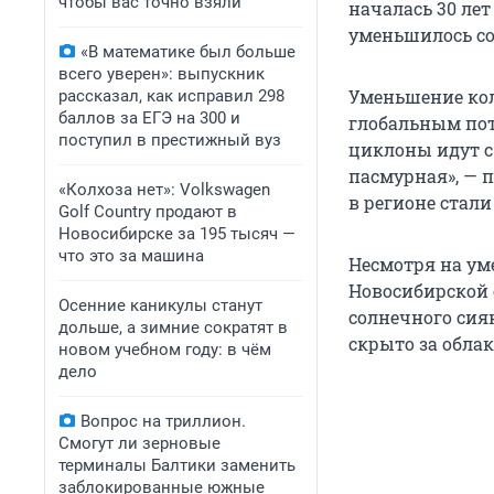
чтобы вас точно взяли
началась 30 лет
уменьшилось со 
«В математике был больше
всего уверен»: выпускник
Уменьшение кол
рассказал, как исправил 298
баллов за ЕГЭ на 300 и
глобальным пот
поступил в престижный вуз
циклоны идут с 
пасмурная», — 
«Колхоза нет»: Volkswagen
в регионе стали
Golf Сountry продают в
Новосибирске за 195 тысяч —
что это за машина
Несмотря на уме
Новосибирской 
Осенние каникулы станут
солнечного сия
дольше, а зимние сократят в
скрыто за обла
новом учебном году: в чём
дело
Вопрос на триллион.
Смогут ли зерновые
терминалы Балтики заменить
заблокированные южные