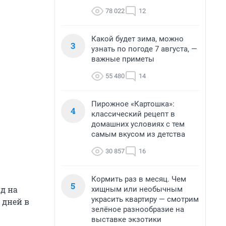
78 022
12
Какой будет зима, можно
3
узнать по погоде 7 августа, —
важные приметы
55 480
14
Пирожное «Картошка»:
4
классический рецепт в
домашних условиях с тем
самым вкусом из детства
30 857
16
Кормить раз в месяц. Чем
5
д на
хищным или необычным
украсить квартиру — смотрим
 дней в
зелёное разнообразие на
выставке экзотики