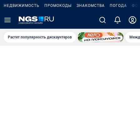
НЕДВИЖИМОСТЬ
ПРОМОКОДЫ
ЗНАКОМСТВА
ПОГОДА
ФО
Растет популярность дискаунтеров
Межд