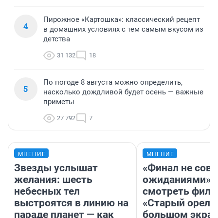
Пирожное «Картошка»: классический рецепт
4
в домашних условиях с тем самым вкусом из
детства
31 132
18
По погоде 8 августа можно определить,
5
насколько дождливой будет осень — важные
приметы
27 792
7
МНЕНИЕ
МНЕНИЕ
Звезды услышат
«Финал не совп
желания: шесть
ожиданиями»: 
небесных тел
смотреть фил
выстроятся в линию на
«Старый орел» 
параде планет — как
большом экран