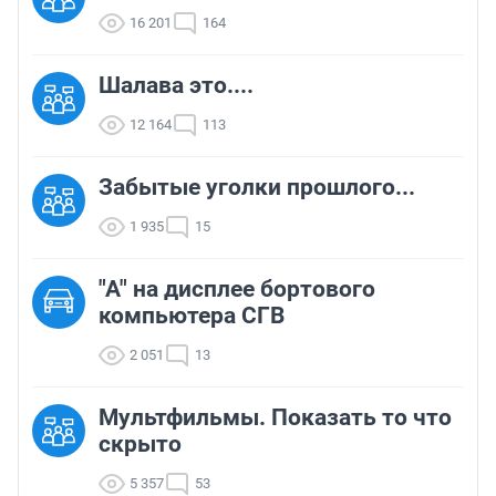
16 201
164
Шалава это....
12 164
113
Забытые уголки прошлого...
1 935
15
"A" на дисплее бортового
компьютера СГВ
2 051
13
Мультфильмы. Показать то что
скрыто
5 357
53