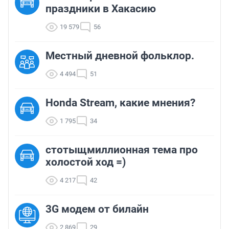
праздники в Хакасию
19 579
56
Местный дневной фольклор.
4 494
51
Honda Stream, какие мнения?
1 795
34
стотыщмиллионная тема про
холостой ход =)
4 217
42
3G модем от билайн
2 869
29