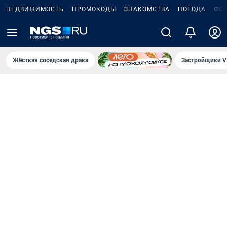
НЕДВИЖИМОСТЬ
ПРОМОКОДЫ
ЗНАКОМСТВА
ПОГОДА
ФО
Жёсткая соседская драка
Застройщики V