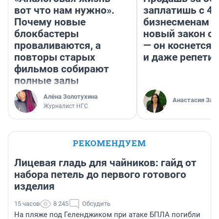
вот что нам нужно».
заплатишь с 40
Почему новые
бизнесменам г
блокбастеры
новый закон о 
проваливаются, а
— он коснется 
повторы старых
и даже репети
фильмов собирают
полные залы
Алёна Золотухина
Анастасия Зав
Журналист НГС
РЕКОМЕНДУЕМ
Лицевая гладь для чайников: гайд от
набора петель до первого готового
изделия
15 часов
8 245
Обсудить
На пляже под Геленджиком при атаке БПЛА погибли