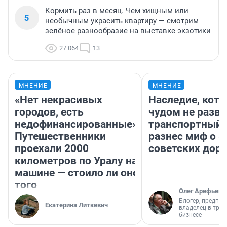
Кормить раз в месяц. Чем хищным или
5
необычным украсить квартиру — смотрим
зелёное разнообразие на выставке экзотики
27 064
13
МНЕНИЕ
МНЕНИЕ
«Нет некрасивых
Наследие, кото
городов, есть
чудом не разва
недофинансированные».
транспортный 
Путешественники
разнес миф о 
проехали 2000
советских доро
километров по Уралу на
машине — стоило ли оно
того
Олег Арефьев
Блогер, предпри
Екатерина Литкевич
владелец в тра
бизнесе