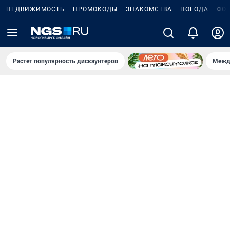
НЕДВИЖИМОСТЬ
ПРОМОКОДЫ
ЗНАКОМСТВА
ПОГОДА
ФО
Растет популярность дискаунтеров
Межд