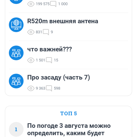
199 575
1 000
R520m внешняя антена
831
9
что важней???
1 501
15
Про засаду (часть 7)
9 363
598
ТОП 5
По погоде 3 августа можно
1
определить, каким будет