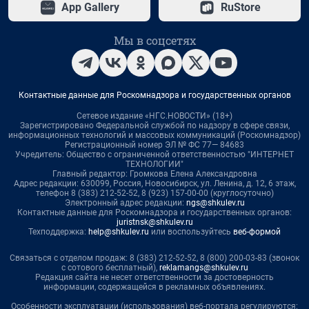
App Gallery
RuStore
Мы в соцсетях
Контактные данные для Роскомнадзора и государственных органов
Сетевое издание «НГС.НОВОСТИ» (18+)
Зарегистрировано Федеральной службой по надзору в сфере связи,
информационных технологий и массовых коммуникаций (Роскомнадзор)
Регистрационный номер ЭЛ № ФС 77— 84683
Учредитель: Общество с ограниченной ответственностью "ИНТЕРНЕТ
ТЕХНОЛОГИИ"
Главный редактор: Громкова Елена Александровна
Адрес редакции: 630099, Россия, Новосибирск, ул. Ленина, д. 12, 6 этаж,
телефон 8 (383) 212-52-52, 8 (923) 157-00-00 (круглосуточно)
Электронный адрес редакции:
ngs@shkulev.ru
Контактные данные для Роскомнадзора и государственных органов:
juristnsk@shkulev.ru
Техподдержка:
help@shkulev.ru
или воспользуйтесь
веб-формой
Связаться с отделом продаж: 8 (383) 212-52-52, 8 (800) 200-03-83 (звонок
с сотового бесплатный),
reklamangs@shkulev.ru
Редакция сайта не несет ответственности за достоверность
информации, содержащейся в рекламных объявлениях.
Особенности эксплуатации (использования) веб-портала регулируются: