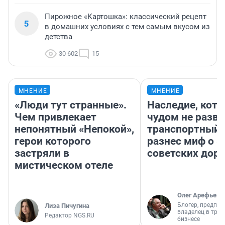
Пирожное «Картошка»: классический рецепт
5
в домашних условиях с тем самым вкусом из
детства
30 602
15
МНЕНИЕ
МНЕНИЕ
«Люди тут странные».
Наследие, кото
Чем привлекает
чудом не разва
непонятный «Непокой»,
транспортный 
герои которого
разнес миф о 
застряли в
советских доро
мистическом отеле
Олег Арефьев
Блогер, предпри
Лиза Пичугина
владелец в тра
Редактор NGS.RU
бизнесе