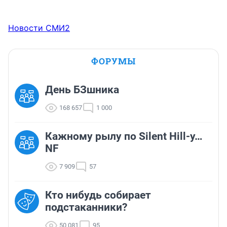
Новости СМИ2
ФОРУМЫ
День БЗшника
168 657
1 000
Кажному рылу по Silent Hill-у…
NF
7 909
57
Кто нибудь собирает
подстаканники?
50 081
95