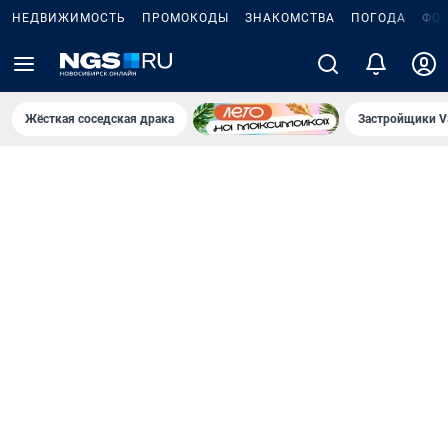
НЕДВИЖИМОСТЬ
ПРОМОКОДЫ
ЗНАКОМСТВА
ПОГОДА
ФО
Жёсткая соседская драка
Застройщики V