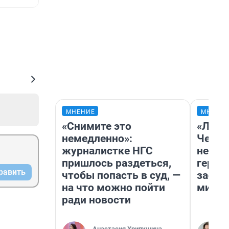
МНЕНИЕ
МНЕНИ
«Снимите это
«Люди
немедленно»:
Чем п
журналистке НГС
непон
пришлось раздеться,
герои
равить
чтобы попасть в суд, —
застр
на что можно пойти
мисти
ради новости
Анастасия Хрипушина