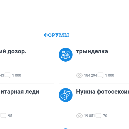
ФОРУМЫ
й дозор.
трынделка
643
1 000
184 294
1 000
итарная леди
Нужна фотосекси
95
19 851
70