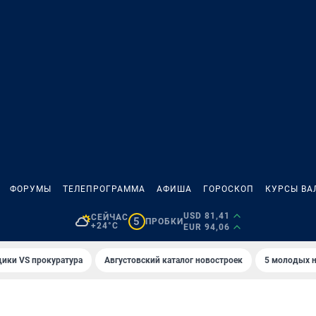
ФОРУМЫ
ТЕЛЕПРОГРАММА
АФИША
ГОРОСКОП
КУРСЫ ВА
USD 81,41
СЕЙЧАС
5
ПРОБКИ
+24°C
EUR 94,06
ики VS прокуратура
Августовский каталог новостроек
5 молодых н