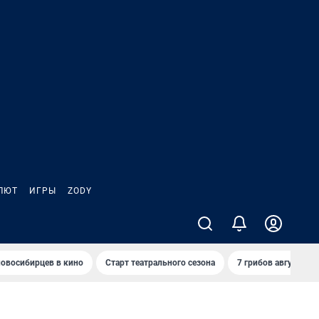
ЛЮТ
ИГРЫ
ZODY
овосибирцев в кино
Старт театрального сезона
7 грибов августа