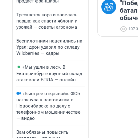
продает франшизы
"Побе
батал
Трескается кора и завелась
обыч
парша: как спасти яблони и
урожай — советы агронома
107 
Беспилотники нацелились на
Урал: дрон ударил по складу
Wildberries — кадры
«Мы ушли в лес». В
Екатеринбурге крупный склад
атаковали БПЛА — онлайн
«Быстрее открывай»: ФСБ
нагрянула к вахтовикам в
Новосибирске по делу о
телефонном мошенничестве
— видео
Вам обязаны повысить