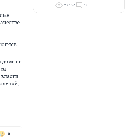
27 534
50
илые
ачестве
а
люняев.
 доме не
уса
 власти
альной,
0