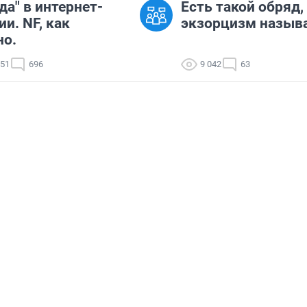
да" в интернет-
Есть такой обряд,
ии. NF, как
экзорцизм назыв
но.
351
696
9 042
63