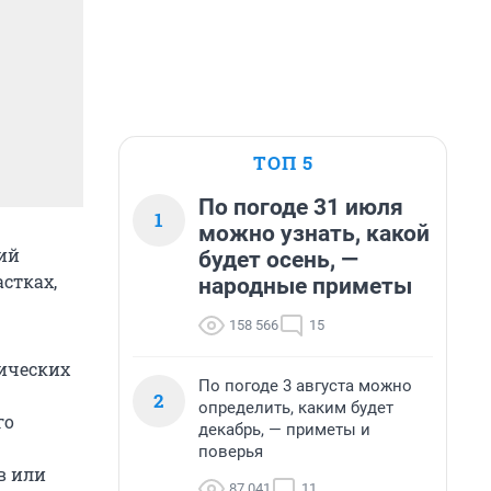
ТОП 5
По погоде 31 июля
1
можно узнать, какой
ий
будет осень, —
стках,
народные приметы
158 566
15
нических
По погоде 3 августа можно
2
определить, каким будет
го
декабрь, — приметы и
поверья
в или
87 041
11