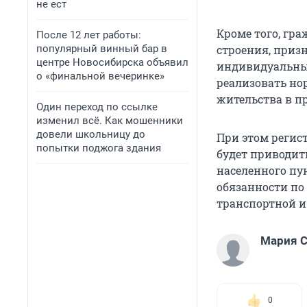
не ест
Кроме того, гр
После 12 лет работы:
популярный винный бар в
строения, приз
центре Новосибирска объявил
индивидуальны
о «финальной вечеринке»
реализовать но
жительства в п
Один переход по ссылке
изменил всё. Как мошенники
довели школьницу до
При этом регис
попытки поджога здания
будет приводит
населенного пун
обязанности по
транспортной и
Мария С
0