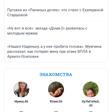
Пуговка из «Папиных дочек»: что стало с Екатериной
Старшовой
«Ну вот и всё»: звезда «Дома-2» развелась с
молодым мужем
«Нашел Наденьку, а у нее пробита голова». Мужчина
рассказал, как потерял жену при атаке БПЛА в
Архипо-Осиповке
ЗНАКОМСТВА
Ирина
,
46
Юлия
,
50
ХуЛиГаНкА
,
43