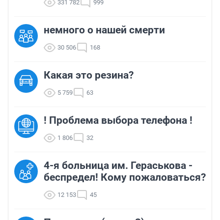
331 782
999
немного о нашей смерти
30 506
168
Какая это резина?
5 759
63
! Проблема выбора телефона !
1 806
32
4-я больница им. Гераськова -
беспредел! Кому пожаловаться?
12 153
45