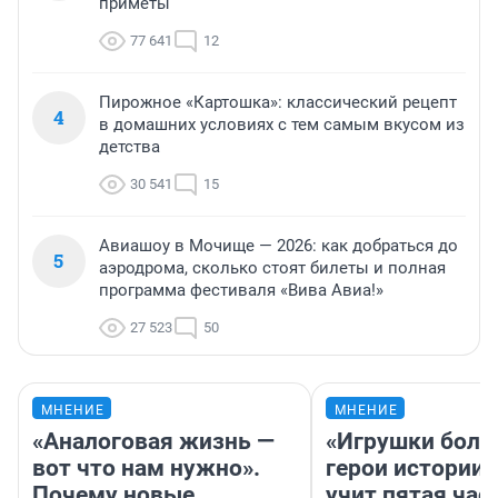
приметы
77 641
12
Пирожное «Картошка»: классический рецепт
4
в домашних условиях с тем самым вкусом из
детства
30 541
15
Авиашоу в Мочище — 2026: как добраться до
5
аэродрома, сколько стоят билеты и полная
программа фестиваля «Вива Авиа!»
27 523
50
МНЕНИЕ
МНЕНИЕ
«Аналоговая жизнь —
«Игрушки боль
вот что нам нужно».
герои истории»
Почему новые
учит пятая час