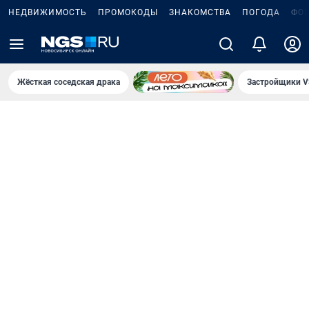
НЕДВИЖИМОСТЬ
ПРОМОКОДЫ
ЗНАКОМСТВА
ПОГОДА
ФО
Жёсткая соседская драка
Застройщики V