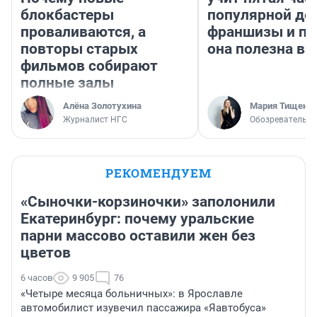
блокбастеры
популярной де
проваливаются, а
франшизы и п
повторы старых
она полезна в
фильмов собирают
полные залы
Алёна Золотухина
Мария Тищенк
Журналист НГС
Обозреватель
РЕКОМЕНДУЕМ
«Сыночки-корзиночки» заполонили
Екатеринбург: почему уральские
парни массово оставили жен без
цветов
6 часов
9 905
76
«Четыре месяца больничных»: в Ярославле
автомобилист изувечил пассажира «Яавтобуса»