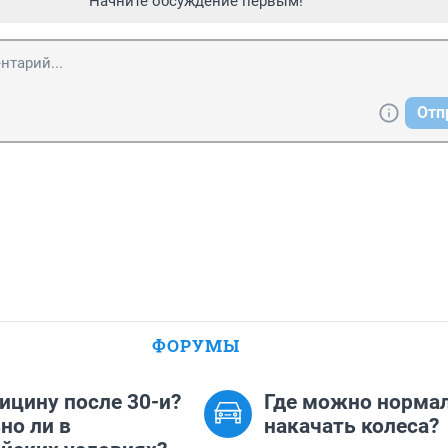
Начните обсуждение первым!
Отп
ФОРУМЫ
ицину после 30-и?
Где можно норма
но ли в
накачать колеса?