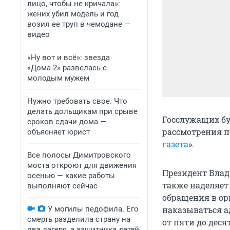
лицо, чтобы не кричала»:
жених убил модель и год
возил ее труп в чемодане —
видео
«Ну вот и всё»: звезда
«Дома-2» развелась с
молодым мужем
Нужно требовать свое. Что
делать дольщикам при срыве
Госслужащих бу
сроков сдачи дома —
рассмотрения п
объясняет юрист
газета
».
Все полосы Димитровского
моста откроют для движения
Президент Влад
осенью — какие работы
также наделяет
выполняют сейчас
обращения в ор
У могилы педофила. Его
наказываться а
смерть разделила страну на
от пяти до деся
два лагеря, а защитника детей