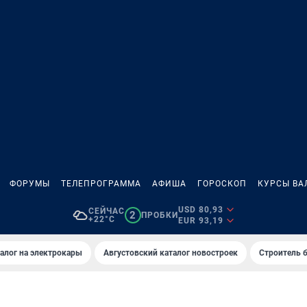
ФОРУМЫ
ТЕЛЕПРОГРАММА
АФИША
ГОРОСКОП
КУРСЫ ВА
USD 80,93
СЕЙЧАС
2
ПРОБКИ
+22°C
EUR 93,19
алог на электрокары
Августовский каталог новостроек
Строитель б