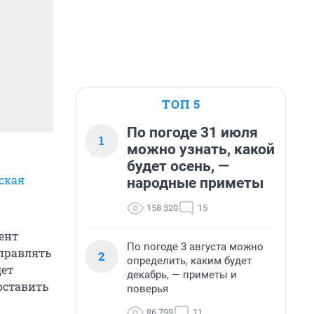
ТОП 5
По погоде 31 июля
1
можно узнать, какой
будет осень, —
ская
народные приметы
158 320
15
ент
По погоде 3 августа можно
правлять
2
определить, каким будет
дет
декабрь, — приметы и
оставить
поверья
86 799
11