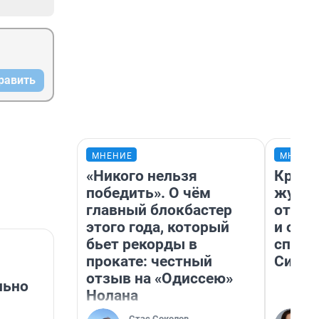
равить
МНЕНИЕ
МНЕНИ
«Никого нельзя
Красн
победить». О чём
журна
главный блокбастер
отпус
этого года, который
и объ
бьет рекорды в
споре
прокате: честный
Сибир
отзыв на «Одиссею»
льно
Нолана
Стас Соколов