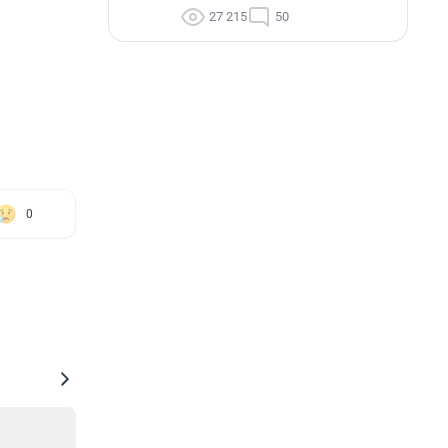
27 215
50
0