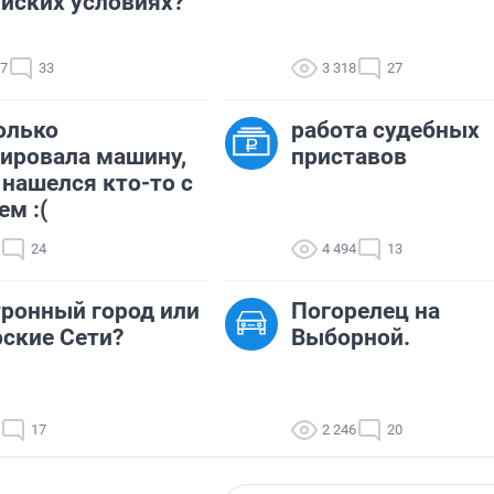
йских условиях?
17
33
3 318
27
олько
работа судебных
ировала машину,
приставов
 нашелся кто-то с
ем :(
24
4 494
13
ронный город или
Погорелец на
ские Сети?
Выборной.
17
2 246
20