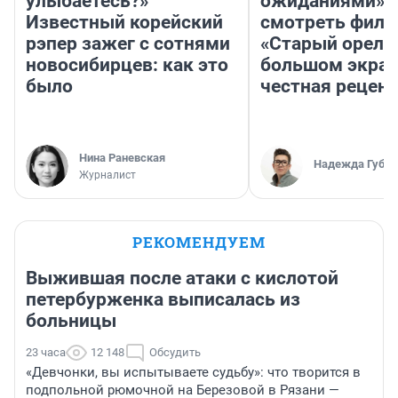
улыбаетесь?»
ожиданиями»: 
Известный корейский
смотреть фил
рэпер зажег с сотнями
«Старый орел» 
новосибирцев: как это
большом экран
было
честная рецен
Нина Раневская
Надежда Губар
Журналист
РЕКОМЕНДУЕМ
Выжившая после атаки с кислотой
петербурженка выписалась из
больницы
23 часа
12 148
Обсудить
«Девчонки, вы испытываете судьбу»: что творится в
подпольной рюмочной на Березовой в Рязани —