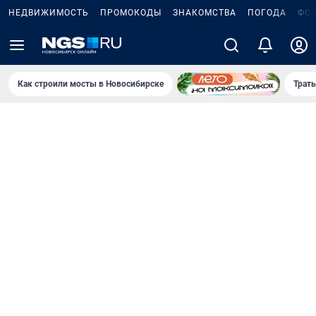
НЕДВИЖИМОСТЬ
ПРОМОКОДЫ
ЗНАКОМСТВА
ПОГОДА
ФО
Как строили мосты в Новосибирске
Траты