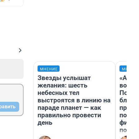
МНЕНИЕ
МНЕНИ
Звезды услышат
«Анал
желания: шесть
вот ч
небесных тел
Почем
выстроятся в линию на
блокб
равить
параде планет — как
прова
правильно провести
повто
день
фильм
полны