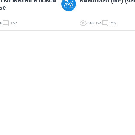
тво жилья и покой
КиноБЗал (NF) (ча
ье
18
152
188 124
752