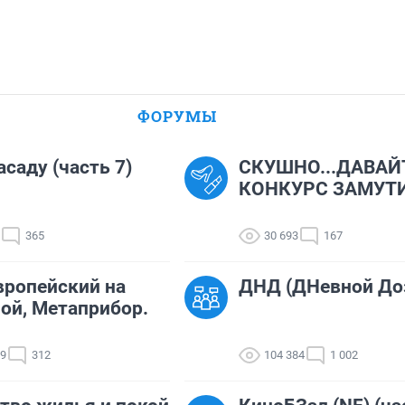
ФОРУМЫ
асаду (часть 7)
СКУШНО...ДАВАЙ
КОНКУРС ЗАМУТИМ
365
30 693
167
ропейский на
ДНД (ДНевной До
ой, Метаприбор.
79
312
104 384
1 002