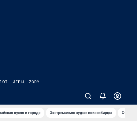
ЛЮТ
ИГРЫ
ZODY
тайская кухня в городе
Экстремально худые новосибирцы
Старт те