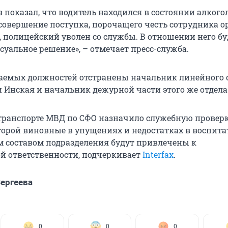
 показал, что водитель находился в состоянии алкого
 совершение поступка, порочащего честь сотрудника о
, полицейский уволен со службы. В отношении него бу
суальное решение», – отмечает пресс-служба.
аемых должностей отстранены начальник линейного 
 Инская и начальник дежурной части этого же отдела
транспорте МВД по СФО назначило служебную проверк
торой виновные в упущениях и недостатках в воспита
м составом подразделения будут привлечены к
 ответственности, подчеркивает
Interfax
.
ергеева
0
0
0