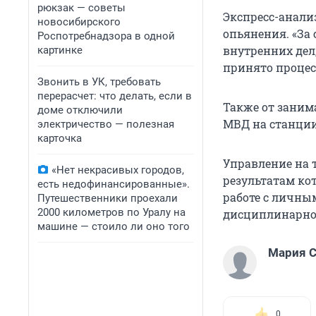
рюкзак — советы
Экспресс-анализ
новосибирского
опьянения. «За
Роспотребнадзора в одной
внутренних дел
картинке
принято процес
Звонить в УК, требовать
перерасчет: что делать, если в
Также от заним
доме отключили
МВД на станции
электричество — полезная
карточка
Управление на 
«Нет некрасивых городов,
результатам ко
есть недофинансированные».
работе с личны
Путешественники проехали
2000 километров по Уралу на
дисциплинарной
машине — стоило ли оно того
Мария С
0