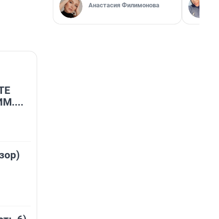
Анастасия Филимонова
ТЕ
....
зор)