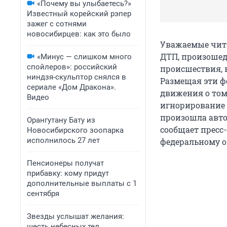
«Почему вы улыбаетесь?»
Известный корейский рэпер
зажег с сотнями
новосибирцев: как это было
Уважаемые читат
ДТП, произошедш
«Минус — слишком много
спойлеров»: российский
происшествия, 
ниндзя-скульптор снялся в
Размещая эти ф
сериале «Дом Дракона».
движения о том
Видео
игнорирование
произошла авто
Орангутану Бату из
сообщает пресс
Новосибирского зоопарка
исполнилось 27 лет
федеральному ок
Пенсионеры получат
прибавку: кому придут
дополнительные выплаты с 1
сентября
Звезды услышат желания:
шесть небесных тел