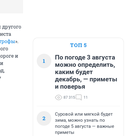
и другого
места
строфы
».
ТОП 5
ого
ороге и
По погоде 3 августа
1
ти
можно определить,
д,
каким будет
у
декабрь, — приметы
и поверья
87 315
11
Суровой или мягкой будет
2
зима, можно узнать по
погоде 5 августа — важные
приметы