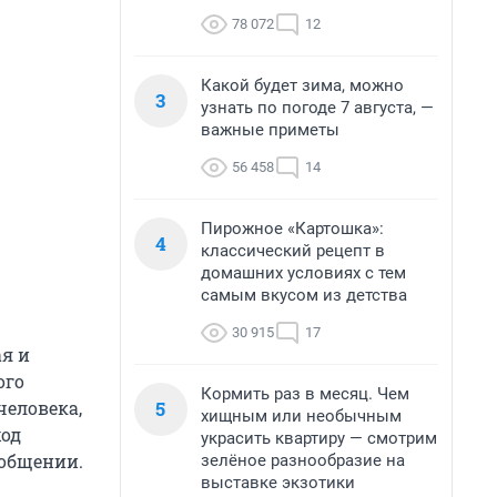
78 072
12
Какой будет зима, можно
3
узнать по погоде 7 августа, —
важные приметы
56 458
14
Пирожное «Картошка»:
4
классический рецепт в
домашних условиях с тем
самым вкусом из детства
30 915
17
ая и
ого
Кормить раз в месяц. Чем
5
человека,
хищным или необычным
ход
украсить квартиру — смотрим
ообщении.
зелёное разнообразие на
выставке экзотики