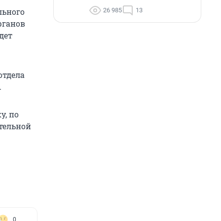
26 985
13
льного
рганов
дет
отдела
.
у, по
тельной
0