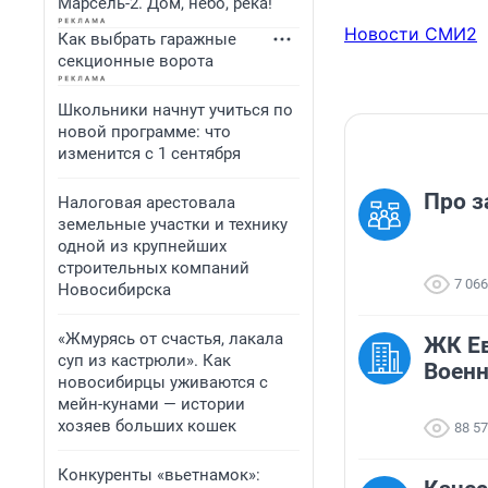
Марсель-2. Дом, небо, река!
Новости СМИ2
Как выбрать гаражные
секционные ворота
Школьники начнут учиться по
новой программе: что
изменится с 1 сентября
Про з
Налоговая арестовала
земельные участки и технику
одной из крупнейших
строительных компаний
7 066
Новосибирска
«Жмурясь от счастья, лакала
ЖК Ев
суп из кастрюли». Как
Военн
новосибирцы уживаются с
мейн-кунами — истории
хозяев больших кошек
88 5
Конкуренты «вьетнамок»: