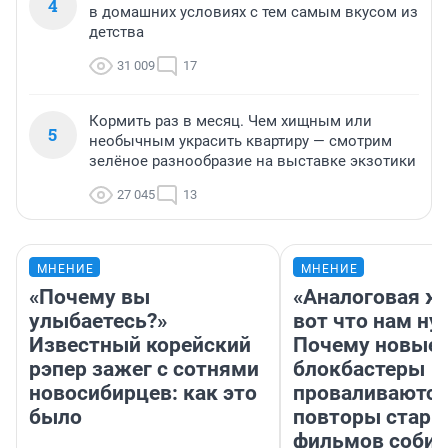
4
в домашних условиях с тем самым вкусом из
детства
31 009
17
Кормить раз в месяц. Чем хищным или
5
необычным украсить квартиру — смотрим
зелёное разнообразие на выставке экзотики
27 045
13
МНЕНИЕ
МНЕНИЕ
«Почему вы
«Аналоговая ж
улыбаетесь?»
вот что нам ну
Известный корейский
Почему новые
рэпер зажег с сотнями
блокбастеры
новосибирцев: как это
проваливаются,
было
повторы стары
фильмов соби