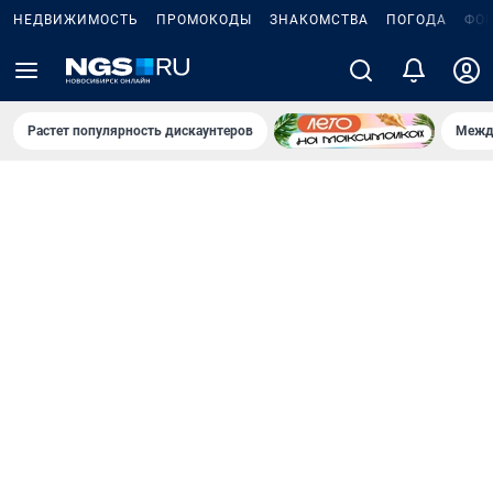
НЕДВИЖИМОСТЬ
ПРОМОКОДЫ
ЗНАКОМСТВА
ПОГОДА
ФО
Растет популярность дискаунтеров
Межд