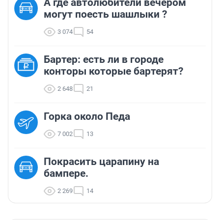
А где автолюбители вечером
могут поесть шашлыки ?
3 074
54
Бартер: есть ли в городе
конторы которые бартерят?
2 648
21
Горка около Педа
7 002
13
Покрасить царапину на
бампере.
2 269
14