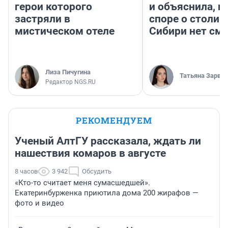
герои которого
и объяснила, п
застряли в
споре о столиц
мистическом отеле
Сибири нет см
Лиза Пичугина
Татьяна Зарва
Редактор NGS.RU
РЕКОМЕНДУЕМ
Ученый АлтГУ рассказала, ждать ли
нашествия комаров в августе
8 часов
3 942
Обсудить
«Кто-то считает меня сумасшедшей».
Екатеринбурженка приютила дома 200 жирафов —
фото и видео