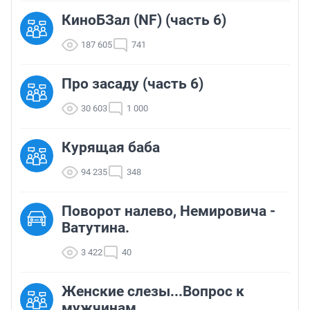
КиноБЗал (NF) (часть 6)
187 605
741
Про засаду (часть 6)
30 603
1 000
Курящая баба
94 235
348
Поворот налево, Немировича -
Ватутина.
3 422
40
Женские слезы...Вопрос к
мужчинам