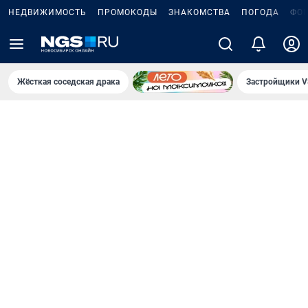
НЕДВИЖИМОСТЬ
ПРОМОКОДЫ
ЗНАКОМСТВА
ПОГОДА
ФО
Жёсткая соседская драка
Застройщики V