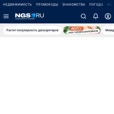
НЕДВИЖИМОСТЬ
ПРОМОКОДЫ
ЗНАКОМСТВА
ПОГОДА
ФО
Растет популярность дискаунтеров
Межд