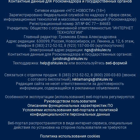
Контактные данные для Роскомнадзора и государственных органов
Сетевое издание «НГС.НОВОСТИ» (18+)
Зарегистрировано Федеральной службой по надзору в сфере связи,
информационных технологий и массовых коммуникаций (Роскомнадзор)
Регистрационный номер ЭЛ № ФС 77— 84683
Учредитель: Общество с ограниченной ответственностью "ИНТЕРНЕТ
ТЕХНОЛОГИИ"
Главный редактор: Громкова Елена Александровна
Адрес редакции: 630099, Россия, Новосибирск, ул. Ленина, д. 12, 6 этаж,
телефон 8 (383) 212-52-52, 8 (923) 157-00-00 (круглосуточно)
Электронный адрес редакции:
ngs@shkulev.ru
Контактные данные для Роскомнадзора и государственных органов:
juristnsk@shkulev.ru
Техподдержка:
help@shkulev.ru
или воспользуйтесь
веб-формой
Связаться с отделом продаж: 8 (383) 212-52-52, 8 (800) 200-03-83 (звонок
с сотового бесплатный),
reklamangs@shkulev.ru
Редакция сайта не несет ответственности за достоверность
информации, содержащейся в рекламных объявлениях.
Особенности эксплуатации (использования) веб-портала регулируются:
Руководством пользователя
Описанием функциональных характеристик ПО
Условиями использования веб-портала и политикой
конфиденциальности персональных данных
Веб-портал распространяется в виде интернет-сервиса, специальные
действия по установке на стороне пользователя не требуются
Политика использования cookies