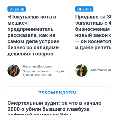
МНЕНИЕ
МНЕНИЕ
«Покупаешь кота в
Продашь за 300
мешке»:
заплатишь с 40
предприниматель
бизнесменам г
рассказала, как на
новый закон о 
самом деле устроен
— он коснется 
бизнес со складами
и даже репети
дешевых товаров
Наталья Шорохова
Анастасия Зав
Открыла кофейную точку на
деньги соцразвития
РЕКОМЕНДУЕМ
Смертельный аудит: за что в начале
2000-х убили бывшего главбуха