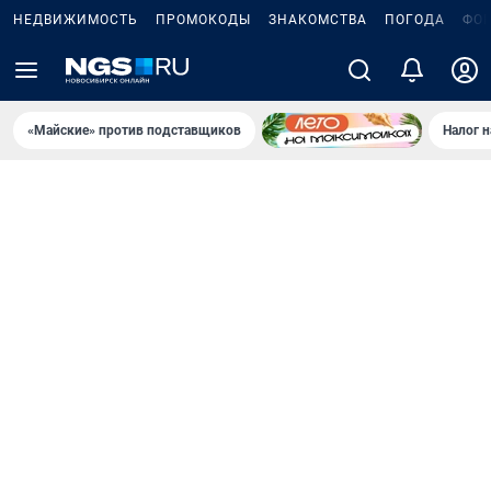
НЕДВИЖИМОСТЬ
ПРОМОКОДЫ
ЗНАКОМСТВА
ПОГОДА
ФО
«Майские» против подставщиков
Налог 