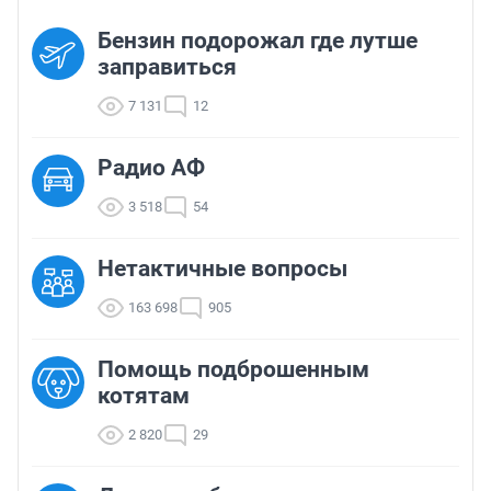
Бензин подорожал где лутше
заправиться
7 131
12
Радио АФ
3 518
54
Нетактичные вопросы
163 698
905
Помощь подброшенным
котятам
2 820
29