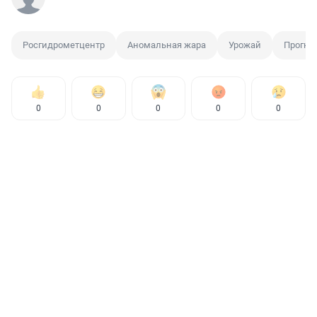
Росгидрометцентр
Аномальная жара
Урожай
Прогно
0
0
0
0
0