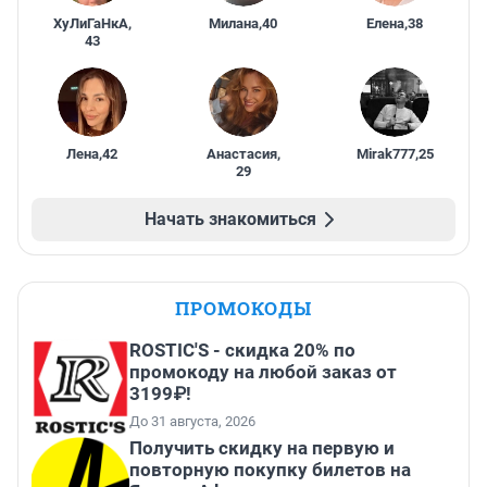
ХуЛиГаНкА
,
Милана
,
40
Елена
,
38
43
Лена
,
42
Анастасия
,
Mirak777
,
25
29
Начать знакомиться
ПРОМОКОДЫ
ROSTIC'S - скидка 20% по
промокоду на любой заказ от
3199₽!
До 31 августа, 2026
Получить скидку на первую и
повторную покупку билетов на