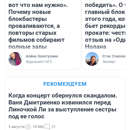
вот что нам нужно».
победить». О ч
Почему новые
главный блокб
блокбастеры
этого года, ко
проваливаются, а
бьет рекорды 
повторы старых
прокате: честн
фильмов собирают
отзыв на «Оди
полные залы
Нолана
Алёна Золотухина
Стас Соколов
Журналист НГС
Эксперт
РЕКОМЕНДУЕМ
Когда концерт обернулся скандалом.
Ваня Дмитриенко извинился перед
Линочкой Ли за выступление сестры
под ее голос
5 августа
18 886
21