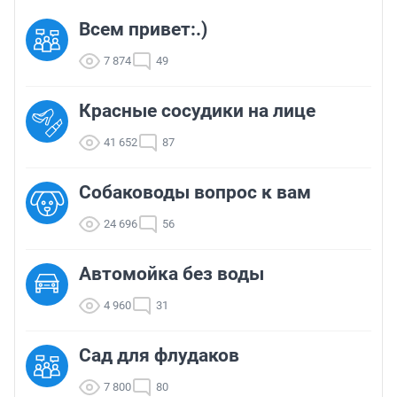
Всем привет:.)
7 874
49
Красные сосудики на лице
41 652
87
Собаководы вопрос к вам
24 696
56
Автомойка без воды
4 960
31
Сад для флудаков
7 800
80