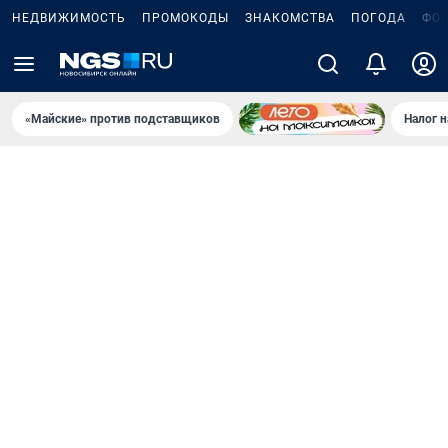
НЕДВИЖИМОСТЬ
ПРОМОКОДЫ
ЗНАКОМСТВА
ПОГОДА
ФО
«Майские» против подставщиков
Налог 