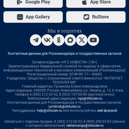
Google Play
App Store
App Gallery
RuStore
Мы в соцсетях
Контактные данные для Роскомнадзора и государственных органов
Сетевое издание «НГС.НОВОСТИ» (18+)
Зарегистрировано Федеральной службой по надзору в сфере связи,
информационных технологий и массовых коммуникаций (Роскомнадзор)
Регистрационный номер ЭЛ № ФС 77— 84683
Учредитель: Общество с ограниченной ответственностью "ИНТЕРНЕТ
ТЕХНОЛОГИИ"
Главный редактор: Громкова Елена Александровна
Адрес редакции: 630099, Россия, Новосибирск, ул. Ленина, д. 12, 6 этаж,
телефон 8 (383) 212-52-52, 8 (923) 157-00-00 (круглосуточно)
Электронный адрес редакции:
ngs@shkulev.ru
Контактные данные для Роскомнадзора и государственных органов:
juristnsk@shkulev.ru
Техподдержка:
help@shkulev.ru
или воспользуйтесь
веб-формой
Связаться с отделом продаж: 8 (383) 212-52-52, 8 (800) 200-03-83 (звонок
с сотового бесплатный),
reklamangs@shkulev.ru