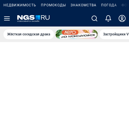
НЕДВИЖИМОСТЬ
ПРОМОКОДЫ
ЗНАКОМСТВА
ПОГОДА
ФО
Жёсткая соседская драка
Застройщики V