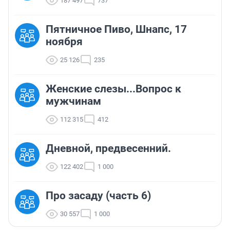
187 497
737
Пятничное Пиво, Шнапс, 17
ноября
25 126
235
Женские слезы...Вопрос к
мужчинам
112 315
412
Дневной, предвесенний.
122 402
1 000
Про засаду (часть 6)
30 557
1 000