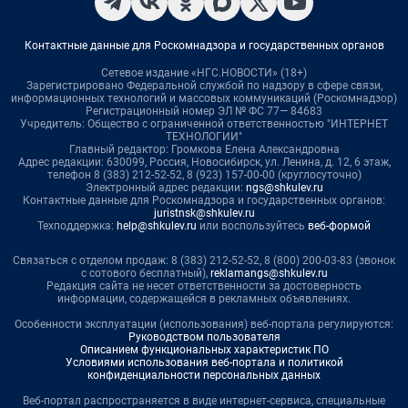
Контактные данные для Роскомнадзора и государственных органов
Сетевое издание «НГС.НОВОСТИ» (18+)
Зарегистрировано Федеральной службой по надзору в сфере связи,
информационных технологий и массовых коммуникаций (Роскомнадзор)
Регистрационный номер ЭЛ № ФС 77— 84683
Учредитель: Общество с ограниченной ответственностью "ИНТЕРНЕТ
ТЕХНОЛОГИИ"
Главный редактор: Громкова Елена Александровна
Адрес редакции: 630099, Россия, Новосибирск, ул. Ленина, д. 12, 6 этаж,
телефон 8 (383) 212-52-52, 8 (923) 157-00-00 (круглосуточно)
Электронный адрес редакции:
ngs@shkulev.ru
Контактные данные для Роскомнадзора и государственных органов:
juristnsk@shkulev.ru
Техподдержка:
help@shkulev.ru
или воспользуйтесь
веб-формой
Связаться с отделом продаж: 8 (383) 212-52-52, 8 (800) 200-03-83 (звонок
с сотового бесплатный),
reklamangs@shkulev.ru
Редакция сайта не несет ответственности за достоверность
информации, содержащейся в рекламных объявлениях.
Особенности эксплуатации (использования) веб-портала регулируются:
Руководством пользователя
Описанием функциональных характеристик ПО
Условиями использования веб-портала и политикой
конфиденциальности персональных данных
Веб-портал распространяется в виде интернет-сервиса, специальные