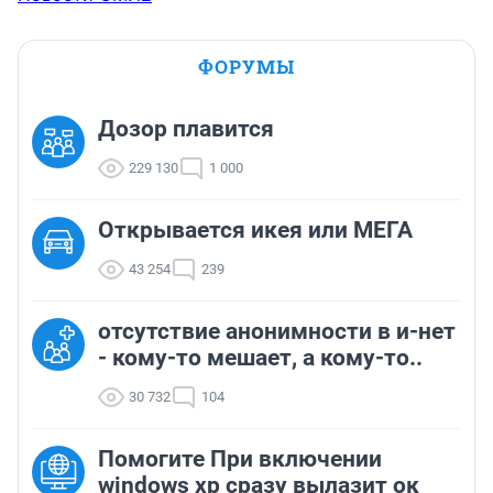
ФОРУМЫ
Дозор плавится
229 130
1 000
Открывается икея или МЕГА
43 254
239
отсутствие анонимности в и-нет
- кому-то мешает, а кому-то..
30 732
104
Помогите При включении
windows xp сразу вылазит ок