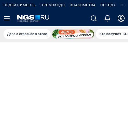
НЕДВИЖИМОСТЬ
ПРОМОКОДЫ
ЗНАКОМСТВА
ПОГОДА
ФО
Дело о стрельбе в отеле
Кто получает 13-