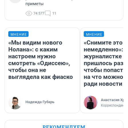
приметы
74 577
11
МНЕНИЕ
МНЕНИЕ
«Мы видим нового
«Снимите это
Нолана»: с каким
немедленно»:
настроем нужно
журналистке Н
смотреть «Одиссею»,
пришлось разд
чтобы она не
чтобы попасть 
выглядела как фиаско
на что можно 
ради новости
Анастасия Хри
Надежда Губарь
Корреспондент
РЕКОМЕНДУЕМ