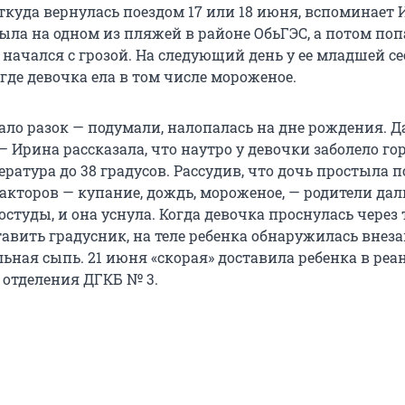
куда вернулась поездом 17 или 18 июня, вспоминает И
ыла на одном из пляжей в районе ОбьГЭС, а потом поп
 начался с грозой. На следующий день у ее младшей с
где девочка ела в том числе мороженое.
ало разок — подумали, налопалась на дне рождения. Д
 — Ирина рассказала, что наутро у девочки заболело го
ратура до 38 градусов. Рассудив, что дочь простыла п
кторов — купание, дождь, мороженое, — родители дал
остуды, и она уснула. Когда девочка проснулась через 
тавить градусник, на теле ребенка обнаружилась внез
ьная сыпь. 21 июня «скорая» доставила ребенка в ре
отделения ДГКБ № 3.