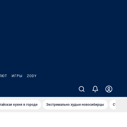
ЛЮТ
ИГРЫ
ZODY
тайская кухня в городе
Экстремально худые новосибирцы
Старт те