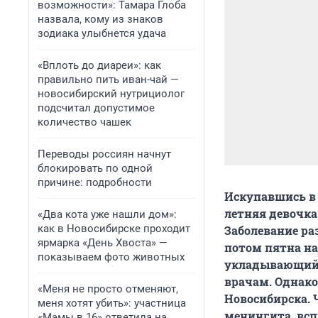
возможности»: Тамара Глоба
назвала, кому из знаков
зодиака улыбнется удача
«Вплоть до диареи»: как
правильно пить иван-чай —
новосибирский нутрициолог
подсчитал допустимое
количество чашек
Переводы россиян начнут
блокировать по одной
причине: подробности
Искупавшись в 
летняя девочка
«Два кота уже нашли дом»:
как в Новосибирске проходит
Заболевание ра
ярмарка «День Хвоста» —
потом пятна на 
показываем фото животных
укладывающийся
врачам. Однако
«Меня не просто отменяют,
Новосибирска. 
меня хотят убить»: участница
менингита, всп
«Мамы в 16» ответила на