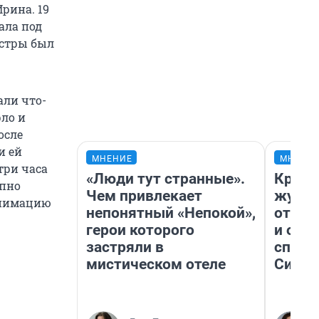
рина. 19
ала под
естры был
али что-
рло и
осле
и ей
МНЕНИЕ
МНЕНИ
три часа
«Люди тут странные».
Красн
апно
Чем привлекает
журна
анимацию
непонятный «Непокой»,
отпус
герои которого
и объ
застряли в
споре
мистическом отеле
Сибир