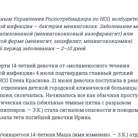
ным Управления Роспотребнадзора по НСО, возбудите
й инфекции — бактерия менингококк. Заболевание м
кализованной (менингококковый назофарингит) или
ой форме (менингит, энцефалит, менингококцемия).
период заболевания — 2–10 дней.
ерти 14-летней девочки от «молниеносного течения
й инфекции» 4 июля подтвердила главный детский
СО Елена Краснова. 21 июня девочка поступила в ре
отделения детской городской клинической больницы 
 июня, скончалась. Начиналось все как обычная просту
гическая сыпь (обильные темные пятна с разрывом
пилляров. — З.К.) стала сигналом опасности и поводо
азала тетя погибшей девочки Ирина.
учившегося 14-летняя Маша (имя изменено. — З.К.) от