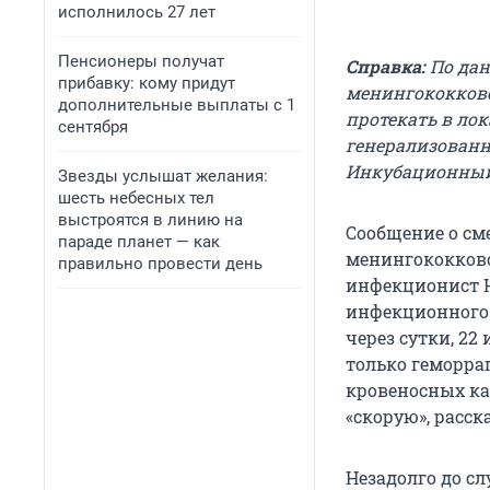
исполнилось 27 лет
Пенсионеры получат
Справка:
По дан
прибавку: кому придут
менингококково
дополнительные выплаты с 1
протекать в ло
сентября
генерализованн
Инкубационный 
Звезды услышат желания:
шесть небесных тел
выстроятся в линию на
Сообщение о см
параде планет — как
менингококково
правильно провести день
инфекционист Н
инфекционного 
через сутки, 22
только геморра
кровеносных ка
«скорую», расск
Незадолго до сл