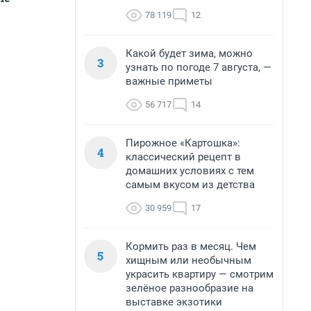
78 119
12
Какой будет зима, можно
3
узнать по погоде 7 августа, —
важные приметы
56 717
14
Пирожное «Картошка»:
4
классический рецепт в
домашних условиях с тем
самым вкусом из детства
30 959
17
Кормить раз в месяц. Чем
5
хищным или необычным
украсить квартиру — смотрим
зелёное разнообразие на
выставке экзотики