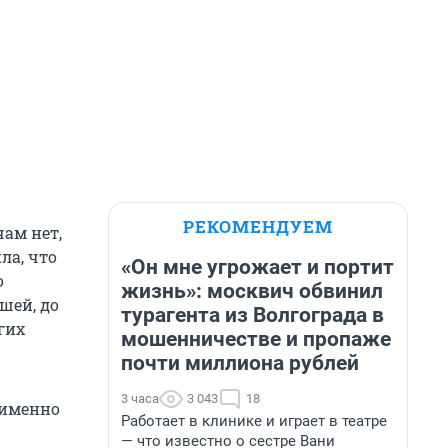
РЕКОМЕНДУЕМ
ам нет,
ла, что
«Он мне угрожает и портит
о
жизнь»: москвич обвинил
шей, до
турагента из Волгограда в
гих
мошенничестве и пропаже
почти миллиона рублей
3 часа
3 043
18
 именно
Работает в клинике и играет в театре
— что известно о сестре Вани