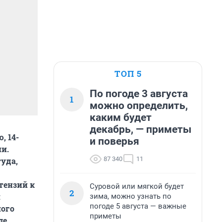
ТОП 5
По погоде 3 августа
1
можно определить,
каким будет
декабрь, — приметы
, 14-
и поверья
и.
87 340
11
уда,
тензий к
Суровой или мягкой будет
2
и
зима, можно узнать по
погоде 5 августа — важные
ного
приметы
ле