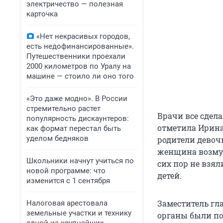
электричество — полезная
карточка
«Нет некрасивых городов,
есть недофинансированные».
Путешественники проехали
2000 километров по Уралу на
машине — стоило ли оно того
«Это даже модно». В России
стремительно растет
Врачи все сдел
популярность дискаунтеров:
отметила Ирина
как формат перестал быть
уделом бедняков
родители девоч
женщина возмуще
Школьники начнут учиться по
сих пор не взял
новой программе: что
детей.
изменится с 1 сентября
Заместитель гл
Налоговая арестовала
земельные участки и технику
органы были по