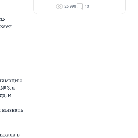
26 998
13
ль
ожет
анимацию
№ 3, а
да, и
м вызвать
дыхала в