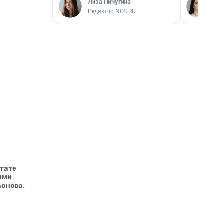
Лиза Пичугина
Редактор NGS.RU
ьтате
ыми
аснова.