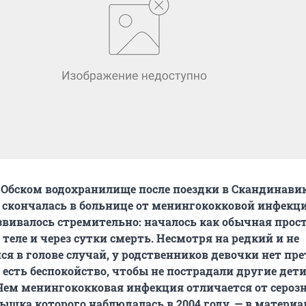
Обском водохранилище после поездки в Скандинавию
 скончалась в больнице от менингококковой инфекци
звивалось стремительно: началось как обычная прост
теле и через сутки смерть. Несмотря на редкий и не
 в голове случай, у родственников девочки нет пре
 есть беспокойство, чтобы не пострадали другие дет
Чем менингококковая инфекция отличается от сероз
ышка которого наблюдалась в 2004 году, — в материа