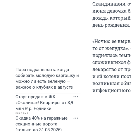
Скандинавии, от
июня девочка б
дождь, который
день рождения, 
«Ночью ее вырв
то от желудка»,
поднялась темпе
сложившихся фа
лекарство от пр
Пора подкапывать: когда
собирать молодую картошку и
и ей хотели пос
можно ли есть зеленую —
возникшая обил
важное о клубнях в августе
инфекционного 
Старт продаж в ЖК
«Околица»! Квартиры от 3,9
млн ₽ р. Родники
Скидка 40% на гаражные
секционные ворота
(только до 31.08.2026)