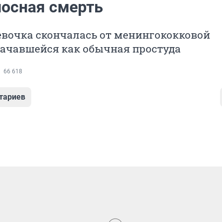
осная смерть
евочка скончалась от менингококковой
начавшейся как обычная простуда
66 618
тариев