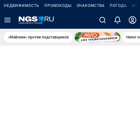
НЕДВИЖИМОСТЬ
ПРОМОКОДЫ
ЗНАКОМСТВА
ПОГОДА
ФО
«Майские» против подставщиков
Налог 