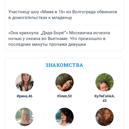
Участницу шоу «Мама в 16» из Волгограда обвинили
в домогательствах к младенцу
«Она крикнула: „Дядя Боря!“» Москвичка исчезла
ночью у океана во Вьетнаме. Что произошло в
последние минуты пропажи девушки
ЗНАКОМСТВА
Ирина
,
46
Юлия
,
50
ХуЛиГаНкА
,
43