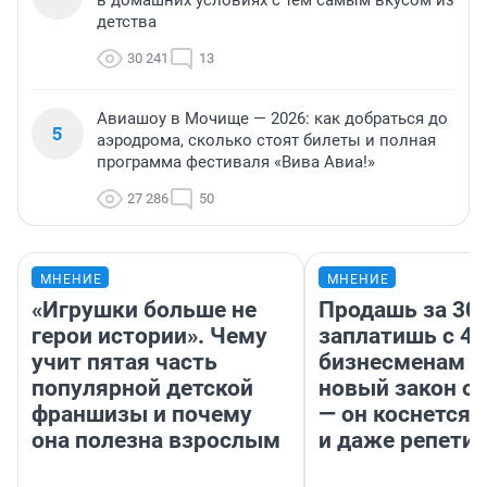
детства
30 241
13
Авиашоу в Мочище — 2026: как добраться до
5
аэродрома, сколько стоят билеты и полная
программа фестиваля «Вива Авиа!»
27 286
50
МНЕНИЕ
МНЕНИЕ
«Игрушки больше не
Продашь за 300
герои истории». Чему
заплатишь с 40
учит пятая часть
бизнесменам г
популярной детской
новый закон о 
франшизы и почему
— он коснется 
она полезна взрослым
и даже репети