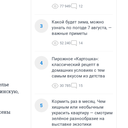
77 949
12
Какой будет зима, можно
3
узнать по погоде 7 августа, —
важные приметы
52 240
14
Пирожное «Картошка»:
4
классический рецепт в
домашних условиях с тем
самым вкусом из детства
елье
30 785
15
линскую,
Кормить раз в месяц. Чем
5
хищным или необычным
ужены
украсить квартиру — смотрим
зелёное разнообразие на
выставке экзотики