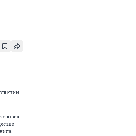
ношении
 человек
ществе
авила