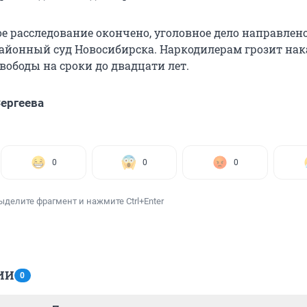
е расследование окончено, уголовное дело направлено
айонный суд Новосибирска. Наркодилерам грозит нак
вободы на сроки до двадцати лет.
ергеева
0
0
0
ыделите фрагмент и нажмите Ctrl+Enter
ИИ
0