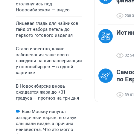
финан
столкнулись под
Новосибирском — видео
208 
Лицевая гладь для чайников:
гайд от набора петель до
Исти
первого готового изделия
Стало известно, какие
заболевания чаще всего
32 5
находили на диспансеризации
у новосибирцев — в одной
Самос
картинке
по Ев
В Новосибирске вновь
ожидается жара до +31
39 6
градуса — прогноз на три дня
Всю Москву напугал
загадочный взрыв: его звук
слышали везде, а причина
неизвестна. Что это могло