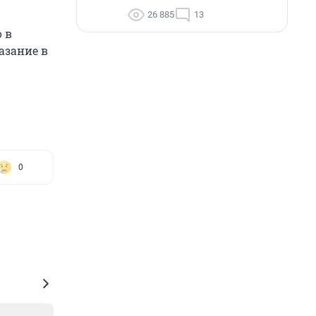
26 885
13
 в
азание в
0