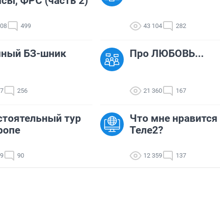
сы, ФРС (часть 2)
308
499
43 104
282
нный БЗ-шник
Про ЛЮБОВЬ...
47
256
21 360
167
тоятельный тур
Что мне нравится
ропе
Теле2?
19
90
12 359
137