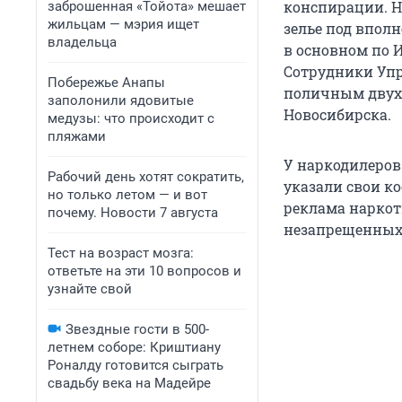
конспирации. Н
заброшенная «Тойота» мешает
жильцам — мэрия ищет
зелье под впол
владельца
в основном по И
Сотрудники Упр
Побережье Анапы
поличным двух 
заполонили ядовитые
Новосибирска.
медузы: что происходит с
пляжами
У наркодилеров
Рабочий день хотят сократить,
указали свои к
но только летом — и вот
реклама наркот
почему. Новости 7 августа
незапрещенных 
Тест на возраст мозга:
ответьте на эти 10 вопросов и
узнайте свой
Звездные гости в 500-
летнем соборе: Криштиану
Роналду готовится сыграть
свадьбу века на Мадейре