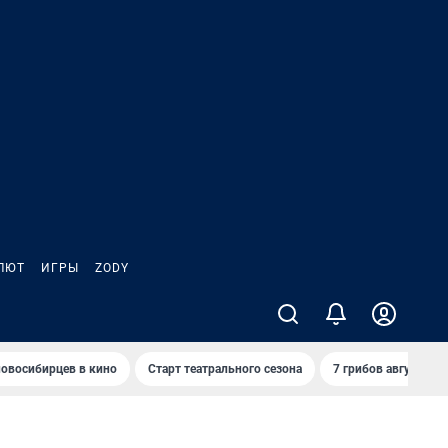
ЛЮТ
ИГРЫ
ZODY
овосибирцев в кино
Старт театрального сезона
7 грибов августа