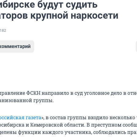
ибирске будут судить
аторов крупной наркосети
182
 комментарий
правление ФСКН направило в суд уголовное дело в от
анизованной группы.
оссийская газета
», в состав группы входило несколько
осибирска и Кемеровской области. В преступном сооб
делены функции каждого участника, соблюдались пр