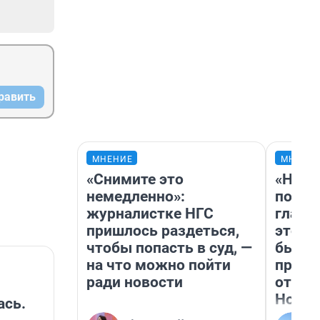
равить
МНЕНИЕ
МНЕНИ
«Снимите это
«Нико
немедленно»:
побед
журналистке НГС
главн
пришлось раздеться,
этого
чтобы попасть в суд, —
бьет 
на что можно пойти
прока
ради новости
отзыв
Нолан
ась.