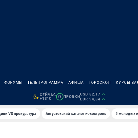
ФОРУМЫ
ТЕЛЕПРОГРАММА
АФИША
ГОРОСКОП
КУРСЫ ВА
USD 82,17
СЕЙЧАС
0
ПРОБКИ
+13°C
EUR 94,84
ики VS прокуратура
Августовский каталог новостроек
5 молодых н