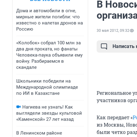
В Новос
Дома и автомобили в огне,
организ
мирные жители погибли: что
известно о налетах дронов на
Россию
30 мая 2012, 09:32
«Колобок» собрал 100 млн за
Написать
два дня проката, но фанаты
Человека-паука объявили ему
войну. Разбираемся в
скандале
Школьники победили на
Международной олимпиаде
Региональное у
по ИИ в Казахстане
участников орг
Нагиева не узнать! Как
выглядели звезды культовой
Как передает «
Р
«Каменской» 27 лет назад
из Москвы, Нов
были четко раз
В Ленинском районе