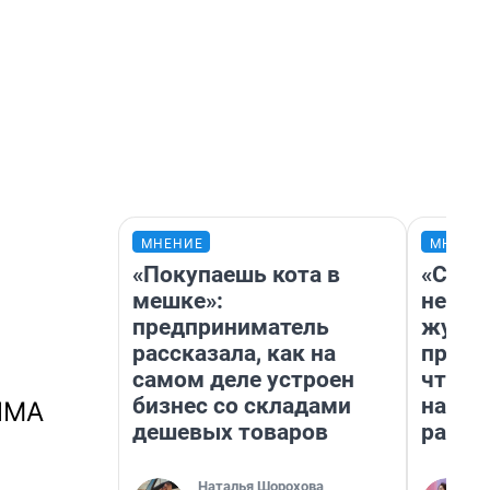
МНЕНИЕ
МНЕНИ
«Покупаешь кота в
«Сним
мешке»:
немед
предприниматель
журна
рассказала, как на
пришл
самом деле устроен
чтобы
бизнес со складами
на чт
ИМА
дешевых товаров
ради 
Наталья Шорохова