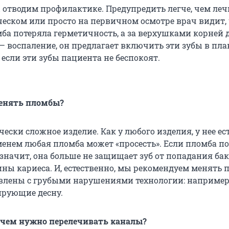
 отводим профилактике. Предупредить легче, чем леч
еском или просто на первичном осмотре врач видит, 
мба потеряла герметичность, а за верхушками корней 
— воспаление, он предлагает включить эти зубы в пла
если эти зубы пациента не беспокоят.
енять пломбы?
ески сложное изделие. Как у любого изделия, у нее ес
менем любая пломба может «просесть». Если пломба п
 значит, она больше не защищает зуб от попадания ба
ны кариеса. И, естественно, мы рекомендуем менять 
влены с грубыми нарушениями технологии: например
ирующие десну.
Зачем нужно перелечивать каналы?