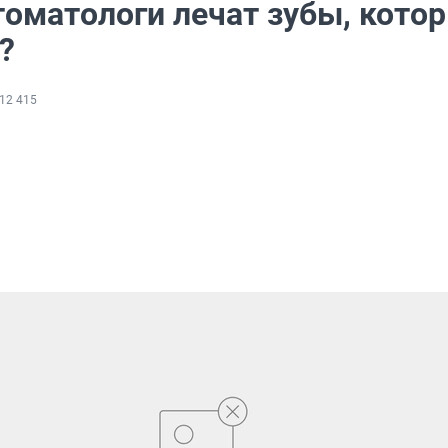
томатологи лечат зубы, кото
?
12 415