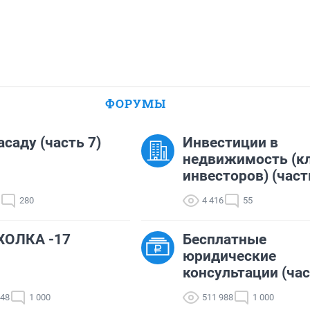
ФОРУМЫ
асаду (часть 7)
Инвестиции в
недвижимость (к
инвесторов) (част
280
4 416
55
ХОЛКА -17
Бесплатные
юридические
консультации (час
848
1 000
511 988
1 000