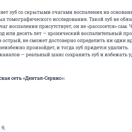
яет зуб со скрытыми очагами воспаления на основан
ых томографического исследования. Такой зуб не обяз
очаг воспаления присутствует, он не «рассосется» сам. 
од или десять лет — хронический воспалительный проц
в острый, не сможет достоверно определить ни один в
неизбежно произойдет, и тогда зуб придется удалить.
каналов — реальный шанс сохранить зуб и избежать у
кая сеть «Дентал-Сервис»:
 9;