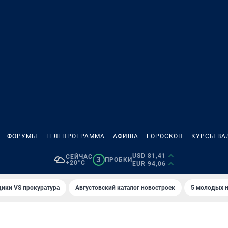
ФОРУМЫ
ТЕЛЕПРОГРАММА
АФИША
ГОРОСКОП
КУРСЫ ВА
USD 81,41
СЕЙЧАС
3
ПРОБКИ
+20°C
EUR 94,06
ики VS прокуратура
Августовский каталог новостроек
5 молодых н