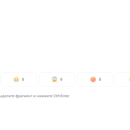
0
0
0
ыделите фрагмент и нажмите Ctrl+Enter