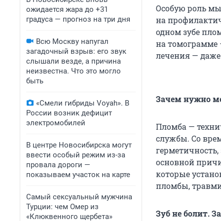
Особую роль мы
ожидается жара до +31
градуса — прогноз на три дня
на профилактич
одном зубе пло
Всю Москву напугал
на томограмме 
загадочный взрыв: его звук
лечения — даже 
слышали везде, а причина
неизвестна. Что это могло
быть
Зачем нужно м
«Смели гибриды Voyah». В
России возник дефицит
электромобилей
Пломба — технич
службы. Со вре
В центре Новосибирска могут
герметичность,
ввести особый режим из-за
основной причи
провала дороги —
которые устано
показываем участок на карте
пломбы, травм
Самый сексуальный мужчина
Турции: чем Омер из
Зуб не болит. 
«Клюквенного щербета»