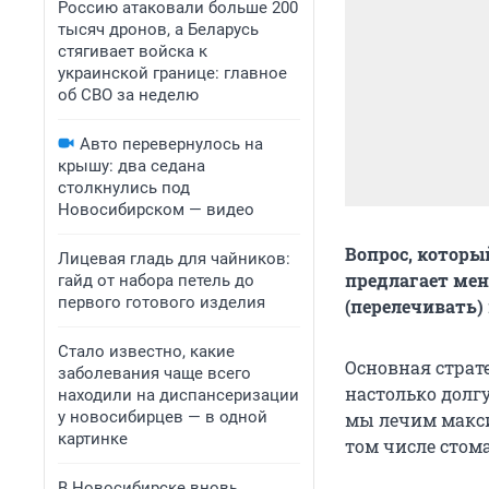
Россию атаковали больше 200
тысяч дронов, а Беларусь
стягивает войска к
украинской границе: главное
об СВО за неделю
Авто перевернулось на
крышу: два седана
столкнулись под
Новосибирском — видео
Вопрос, которы
Лицевая гладь для чайников:
предлагает мен
гайд от набора петель до
первого готового изделия
(перелечивать) 
Стало известно, какие
Основная страт
заболевания чаще всего
настолько долг
находили на диспансеризации
у новосибирцев — в одной
мы лечим макси
картинке
том числе стом
В Новосибирске вновь