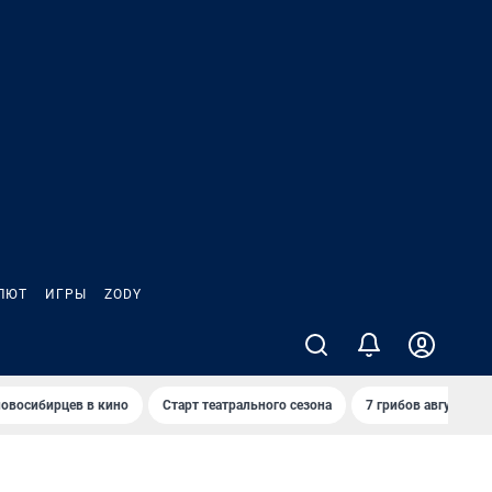
ЛЮТ
ИГРЫ
ZODY
овосибирцев в кино
Старт театрального сезона
7 грибов августа