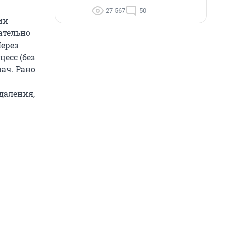
27 567
50
ии
ательно
Через
есс (без
рач. Рано
даления,