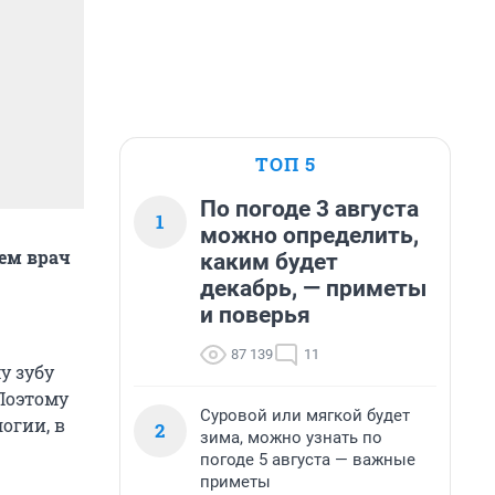
ТОП 5
По погоде 3 августа
1
можно определить,
чем врач
каким будет
декабрь, — приметы
и поверья
87 139
11
у зубу
Поэтому
Суровой или мягкой будет
огии, в
2
зима, можно узнать по
погоде 5 августа — важные
приметы